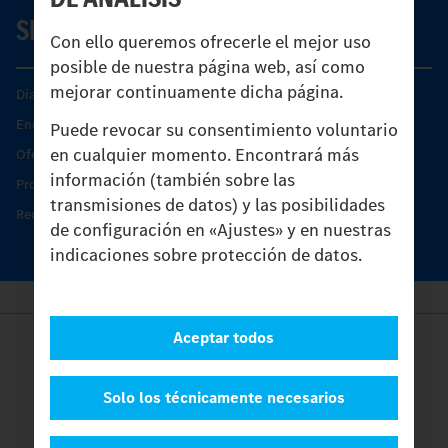
SERVICIO
Con ello queremos ofrecerle el mejor uso
posible de nuestra página web, así como
mejorar continuamente dicha página.
Días de Servicio del Unimog
Encontrar un socio
Puede revocar su consentimiento voluntario
en cualquier momento. Encontrará más
Oferta de servicio del Unimog
información (también sobre las
Productos de piezas y servicio
transmisiones de datos) y las posibilidades
Recambios originales
de configuración en «Ajustes» y en nuestras
indicaciones sobre protección de datos.
Aceptar todos
Provider
Legal Notice
Contacto
Solo los técnicamente necesarios
Cookies
Protección de datos