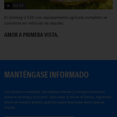
03:37
El Unimog U 530 con equipamiento agrícola completo se
El
convierte en vehículo de alquiler.
ag
AMOR A PRIMERA VISTA.
N
MANTÉNGASE INFORMADO
Las últimas novedades, las mejores ofertas y consejos prácticos
sobre el Unimog y el Econic: para estar al día en el futuro, regístrese
ahora en nuestro boletín gratuito sobre Mercedes-Benz Special
Trucks.