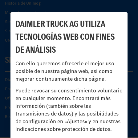
Historia de Unimog
Manuales de instrucciones
DAIMLER TRUCK AG UTILIZA
Servicios financieros
Sistemas de asistencia de seguridad Econic
TECNOLOGÍAS WEB CON FINES
UNI-TOUCH®
DE ANÁLISIS
SERVICIO
Con ello queremos ofrecerle el mejor uso
posible de nuestra página web, así como
mejorar continuamente dicha página.
Días de Servicio del Unimog
Encontrar un socio
Puede revocar su consentimiento voluntario
en cualquier momento. Encontrará más
Oferta de servicio del Unimog
información (también sobre las
Productos de piezas y servicio
transmisiones de datos) y las posibilidades
Recambios originales
de configuración en «Ajustes» y en nuestras
indicaciones sobre protección de datos.