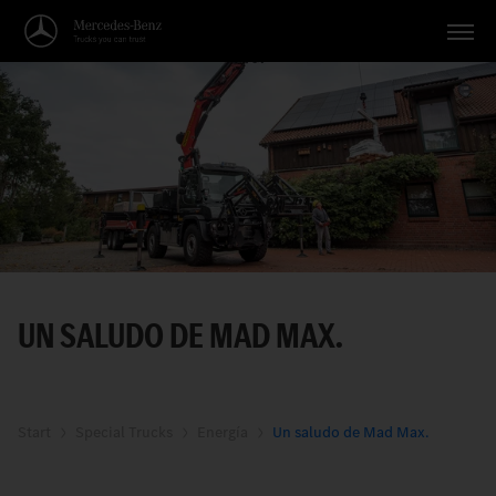
Vehículos
Aplicaciones
Temas
Servicio
Búsqueda
UN SALUDO DE MAD MAX.
Español
Start
Special Trucks
Energía
Un saludo de Mad Max.