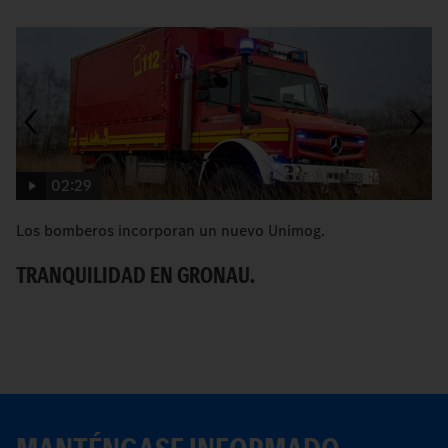
02:29
Los bomberos incorporan un nuevo Unimog.
C
TRANQUILIDAD EN GRONAU.
R