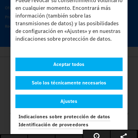
Puede revocar su consentimiento voluntario
en cualquier momento. Encontrará más
Oferta de servicio del Unimog
información (también sobre las
Productos de piezas y servicio
transmisiones de datos) y las posibilidades
Recambios originales
de configuración en «Ajustes» y en nuestras
indicaciones sobre protección de datos.
Aceptar todos
Provider
Legal Notice
Contacto
Solo los técnicamente necesarios
Cookies
Protección de datos
Ajustes
Ajustes
© 2026 Daimler Truck AG. Reservados todos los derechos.
y
Indicaciones sobre protección de datos
Mercedes-Benz son marcas de
Mercedes-Benz Group AG.
Identificación de proveedores