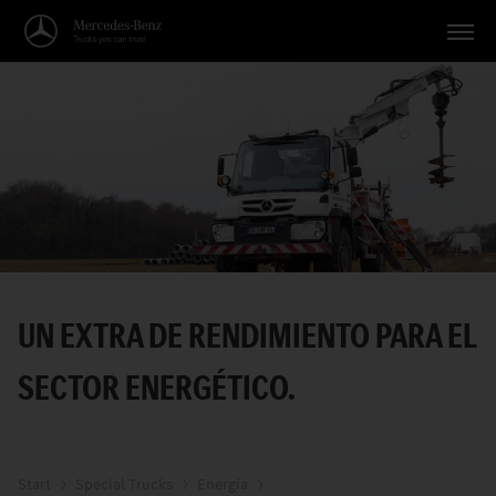
Vehículos
Aplicaciones
Temas
Servicio
Búsqueda
UN EXTRA DE RENDIMIENTO PARA EL
Español
SECTOR ENERGÉTICO.
Start
Special Trucks
Energía