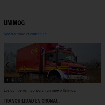
UNIMOG
Mostrar todo el contenido
02:29
Los bomberos incorporan un nuevo Unimog.
C
TRANQUILIDAD EN GRONAU.
R