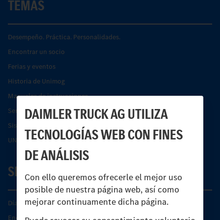
TEMAS
Desempeño. Práctica. Personalidades.
Encontrar un socio
Ferias y eventos
Historia de Unimog
Manuales de instrucciones
DAIMLER TRUCK AG UTILIZA
Servicios financieros
Sistemas de asistencia de seguridad Econic
TECNOLOGÍAS WEB CON FINES
UNI-TOUCH®
DE ANÁLISIS
SERVICIO
Con ello queremos ofrecerle el mejor uso
posible de nuestra página web, así como
mejorar continuamente dicha página.
Días de Servicio del Unimog
Encontrar un socio