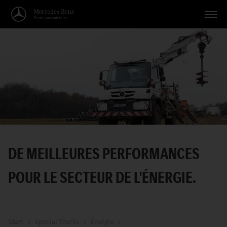
Véhicules
Applications
Thèmes
Service
Recherche
DE MEILLEURES PERFORMANCES
Français
POUR LE SECTEUR DE L'ÉNERGIE.
Start
Special Trucks
Énergie