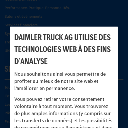
Performance. Pratique. Personnalités.
Salons et événements
Services financiers
Systèmes de sécurité Econic
DAIMLER TRUCK AG UTILISE DES
Trouver un partenaire
TECHNOLOGIES WEB À DES FINS
UNI-TOUCH®
D’ANALYSE
SERVICE
Nous souhaitons ainsi vous permettre de
profiter au mieux de notre site web et
Journées diagnostic Technique S.A.V Unimog
l’améliorer en permanence.
L'offre de services Unimog
Vous pouvez retirer votre consentement
Les produits phares
volontaire à tout moment. Vous trouverez
de plus amples informations (y compris sur
Pièces d’origine
les transferts de données) et les possibilités
Protection et maintien de la valeur
de paramétrage sous « Paramètres » et dans