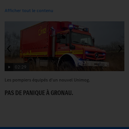
Afficher tout le contenu
02:29
Les pompiers équipés d'un nouvel Unimog.
[T
G
PAS DE PANIQUE À GRONAU.
C