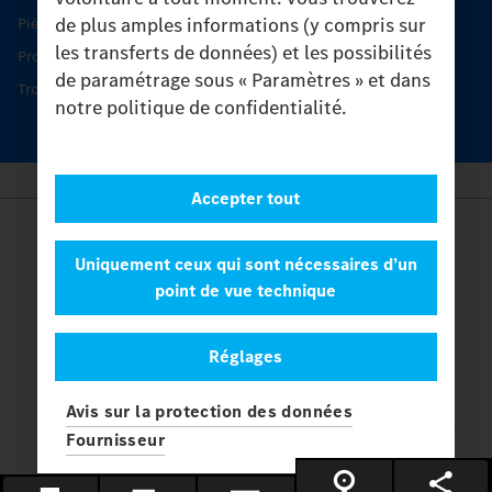
de plus amples informations (y compris sur
Pièces d’origine
les transferts de données) et les possibilités
Protection et maintien de la valeur
de paramétrage sous « Paramètres » et dans
Trouver un partenaire
notre politique de confidentialité.
Accepter tout
Provider
Legal Notice
Uniquement ceux qui sont nécessaires d’un
Contact
point de vue technique
Cookies
Protection des données
Réglages
Paramètres
© 2026 Daimler Truck AG. Tous les droits sont réservés.
et
Avis sur la protection des données
Mercedes-Benz sont des marques de
Mercedes-Benz Group AG.
Fournisseur