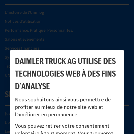
L’histoire de l’Unimog
Notices d'utilisation
Performance. Pratique. Personnalités.
Salons et événements
Services financiers
Systèmes de sécurité Econic
DAIMLER TRUCK AG UTILISE DES
Trouver un partenaire
TECHNOLOGIES WEB À DES FINS
UNI-TOUCH®
D’ANALYSE
SERVICE
Nous souhaitons ainsi vous permettre de
profiter au mieux de notre site web et
Journées diagnostic Technique S.A.V Unimog
l’améliorer en permanence.
L'offre de services Unimog
Vous pouvez retirer votre consentement
Les produits phares
volontaire à tout moment. Vous trouverez