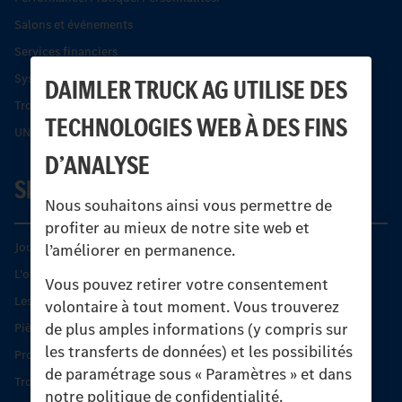
Salons et événements
Services financiers
Systèmes de sécurité Econic
DAIMLER TRUCK AG UTILISE DES
Trouver un partenaire
TECHNOLOGIES WEB À DES FINS
UNI-TOUCH®
D’ANALYSE
SERVICE
Nous souhaitons ainsi vous permettre de
profiter au mieux de notre site web et
Journées diagnostic Technique S.A.V Unimog
l’améliorer en permanence.
L'offre de services Unimog
Vous pouvez retirer votre consentement
Les produits phares
volontaire à tout moment. Vous trouverez
de plus amples informations (y compris sur
Pièces d’origine
les transferts de données) et les possibilités
Protection et maintien de la valeur
de paramétrage sous « Paramètres » et dans
Trouver un partenaire
notre politique de confidentialité.