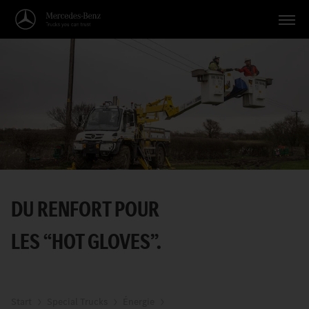
Véhicules
Applications
Thèmes
Service
Recherche
DU RENFORT POUR
Français
LES “HOT GLOVES”.
Start
Special Trucks
Énergie