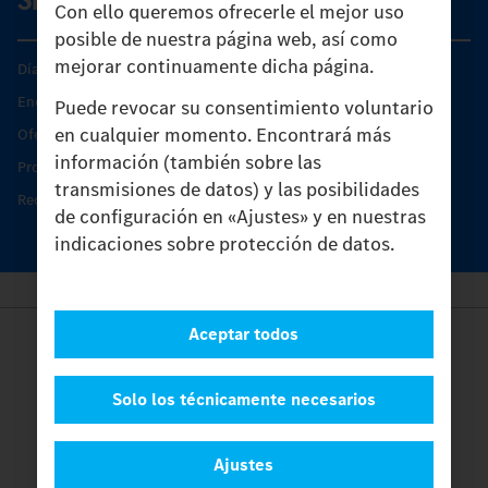
Con ello queremos ofrecerle el mejor uso
posible de nuestra página web, así como
mejorar continuamente dicha página.
Días de Servicio del Unimog
Encontrar un socio
Puede revocar su consentimiento voluntario
en cualquier momento. Encontrará más
Oferta de servicio del Unimog
información (también sobre las
Productos de piezas y servicio
transmisiones de datos) y las posibilidades
Recambios originales
de configuración en «Ajustes» y en nuestras
indicaciones sobre protección de datos.
Aceptar todos
Provider
Legal Notice
Contacto
Solo los técnicamente necesarios
Cookies
Protección de datos
Ajustes
Ajustes