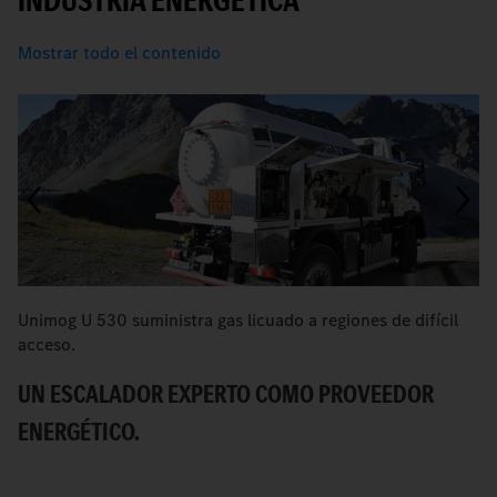
Mostrar todo el contenido
Unimog U 530 suministra gas licuado a regiones de difícil
T
acceso.
C
UN ESCALADOR EXPERTO COMO PROVEEDOR
ENERGÉTICO.