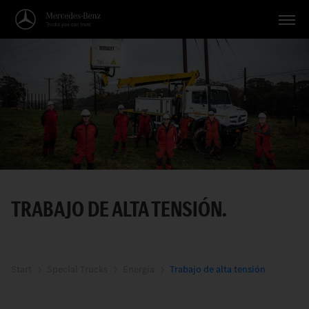
Vehículos
Aplicaciones
Temas
Servicio
Búsqueda
TRABAJO DE ALTA TENSIÓN.
Español
Start
Special Trucks
Energía
Trabajo de alta tensión