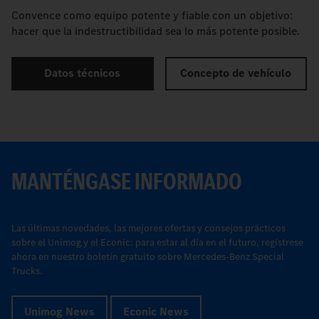
Convence como equipo potente y fiable con un objetivo:
hacer que la indestructibilidad sea lo más potente posible.
Datos técnicos
Concepto de vehículo
MANTÉNGASE INFORMADO
Las últimas novedades, las mejores ofertas y consejos prácticos
sobre el Unimog y el Econic: para estar al día en el futuro, regístrese
ahora en nuestro boletín gratuito sobre Mercedes-Benz Special
Trucks.
Unimog News
Econic News