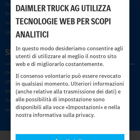
Sistemi di assistenza alla guida e di sicurezza
DAIMLER TRUCK AG UTILIZZA
Storia dell’Unimog
TECNOLOGIE WEB PER SCOPI
Trovare un partner
ANALITICI
UNI-TOUCH®
In questo modo desideriamo consentire agli
SERVIZIO
utenti di utilizzare al meglio il nostro sito
web e di migliorarlo costantemente.
Caratteristiche di prodotto
Il consenso volontario può essere revocato
Offerta di servizio Unimog
in qualsiasi momento. Ulteriori informazioni
(anche relative alla trasmissione dei dati) e
Ricambi originali
alle possibilità di impostazione sono
Trovare un partner
disponibili alla voce «Impostazioni» e nella
Unimog Service Days
nostra informativa sulla privacy.