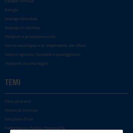
Camper Offroad
Energia
Impiego bimodale
Impiego in cantiere
Pompieri e protezione civile
Servizi municipali e di smaltimento dei rifiuti
Settore agricolo, forestale e paesaggistico
Trasporto a corto raggio
TEMI
Fiere ed eventi
Financial Services
Istruzioni d'uso
Performance. Pratica. Personalità.