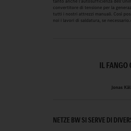
tanto anche l'autosufficienza dell'Un
convertitore di tensione per la genera
tutti i nostri attrezzi manuali. Così p
noi i lavori di saldatura, se necessario.
IL FANGO 
Jonas Kä
NETZE BW SI SERVE DI DIVER