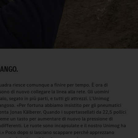
FANGO.
squadra riesce comunque a finire per tempo. È ora di
ono di nuovo collegare la linea alla rete. Gli uomini
lo, segato in più parti, e tutti gli attrezzi. L'Unimog
fangoso. «Per fortuna abbiamo insistito per gli pneumatici
nta Jonas Kälberer. Quando i supertassellati da 22,5 pollici
preme un tasto per aumentare di nuovo la pressione di
indifferenti. Le ruote sono incapsulate e il nostro Unimog ha
i.» Poco dopo si lasciano scappare perché apprezzano