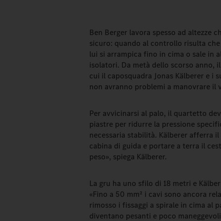
Ben Berger lavora spesso ad altezze che
sicuro: quando al controllo risulta che
lui si arrampica fino in cima o sale in a
isolatori. Da metà dello scorso anno,
cui il caposquadra Jonas Kälberer e i su
non avranno problemi a manovrare il 
Per avvicinarsi al palo, il quartetto d
piastre per ridurre la pressione specifi
necessaria stabilità. Kälberer afferra 
cabina di guida e portare a terra il cest
peso», spiega Kälberer.
La gru ha uno sfilo di 18 metri e Kälbe
«Fino a 50 mm² i cavi sono ancora rela
rimosso i fissaggi a spirale in cima al
diventano pesanti e poco maneggevoli.»