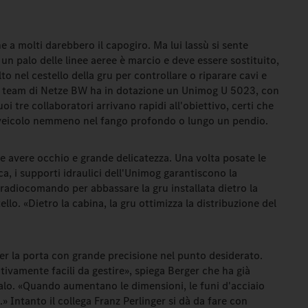
 a molti darebbero il capogiro. Ma lui lassù si sente
 un palo delle linee aeree è marcio e deve essere sostituito,
lto nel cestello della gru per controllare o riparare cavi e
 il team di Netze BW ha in dotazione un Unimog U 5023, con
oi tre collaboratori arrivano rapidi all'obiettivo, certi che
veicolo nemmeno nel fango profondo o lungo un pendio.
eve avere occhio e grande delicatezza. Una volta posate le
ca, i supporti idraulici dell'Unimog garantiscono la
il radiocomando per abbassare la gru installata dietro la
ello. «Dietro la cabina, la gru ottimizza la distribuzione del
rer la porta con grande precisione nel punto desiderato.
tivamente facili da gestire», spiega Berger che ha già
 palo. «Quando aumentano le dimensioni, le funi d'acciaio
 Intanto il collega Franz Perlinger si dà da fare con