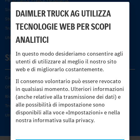
Performance. Pratica. Personalità.
Sistemi di assistenza alla guida e di sicurezza
DAIMLER TRUCK AG UTILIZZA
Storia dell’Unimog
TECNOLOGIE WEB PER SCOPI
Trovare un partner
ANALITICI
UNI-TOUCH®
In questo modo desideriamo consentire agli
SERVIZIO
utenti di utilizzare al meglio il nostro sito
web e di migliorarlo costantemente.
Caratteristiche di prodotto
Il consenso volontario può essere revocato
Offerta di servizio Unimog
in qualsiasi momento. Ulteriori informazioni
(anche relative alla trasmissione dei dati) e
Ricambi originali
alle possibilità di impostazione sono
Trovare un partner
disponibili alla voce «Impostazioni» e nella
Unimog Service Days
nostra informativa sulla privacy.