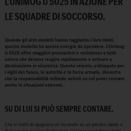
L'UNIMOG U 5025 IN AZIONE PER
LE SQUADRE DI SOCCORSO.
Quando gli altri modelli hanno raggiunto i loro limiti,
questo modello ha ancora energie da spendere. L'Unimog
U 5025 offre maggiori prestazioni e resistenza a tutti
coloro che devono reagire rapidamente e arrivare a
destinazione in sicurezza. Questo veicolo, sviluppato per
i vigili del fuoco, le autorità e le forze armate, dimostra
che la responsabilità richiede veicoli su cui poter contare
anche in situazioni estreme.
SU DI LUI SI PUÒ SEMPRE CONTARE.
Che si tratti di spegnere un incendio su un pendio ripido o
di evacuare in caso di alluvione, il lavoro quotidiano delle