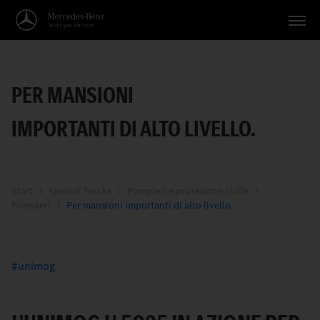
Veicoli
PER MANSIONI
Applicazioni
IMPORTANTI DI ALTO LIVELLO.
Temi
Servizio
Ricerca
Start
Special Trucks
Pompieri e protezione civile
Pompieri
Per mansioni importanti di alto livello.
Italiano
unimog