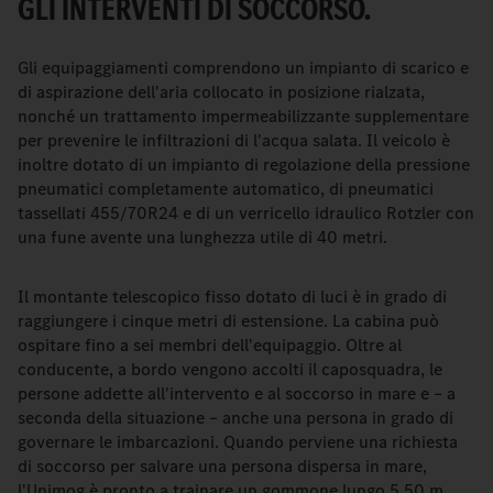
GLI INTERVENTI DI SOCCORSO.
Gli equipaggiamenti comprendono un impianto di scarico e
di aspirazione dell'aria collocato in posizione rialzata,
nonché un trattamento impermeabilizzante supplementare
per prevenire le infiltrazioni di l'acqua salata. Il veicolo è
inoltre dotato di un impianto di regolazione della pressione
pneumatici completamente automatico, di pneumatici
tassellati 455/70R24 e di un verricello idraulico Rotzler con
una fune avente una lunghezza utile di 40 metri.
Il montante telescopico fisso dotato di luci è in grado di
raggiungere i cinque metri di estensione. La cabina può
ospitare fino a sei membri dell'equipaggio. Oltre al
conducente, a bordo vengono accolti il caposquadra, le
persone addette all'intervento e al soccorso in mare e – a
seconda della situazione – anche una persona in grado di
governare le imbarcazioni. Quando perviene una richiesta
di soccorso per salvare una persona dispersa in mare,
l'Unimog è pronto a trainare un gommone lungo 5,50 m