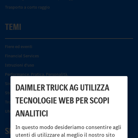
Trasporto a corto raggio
TEMI
Fiere ed eventi
Financial Services
Istruzioni d'uso
Performance. Pratica. Personalità.
Sistemi di assistenza alla guida e di sicurezza
DAIMLER TRUCK AG UTILIZZA
Storia dell’Unimog
TECNOLOGIE WEB PER SCOPI
Trovare un partner
ANALITICI
UNI-TOUCH®
In questo modo desideriamo consentire agli
SERVIZIO
utenti di utilizzare al meglio il nostro sito