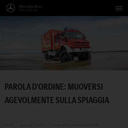
Veicoli
Applicazioni
Temi
Servizio
Ricerca
PAROLA D'ORDINE: MUOVERSI
Italiano
AGEVOLMENTE SULLA SPIAGGIA
Start
Special Trucks
Pompieri e protezione civile