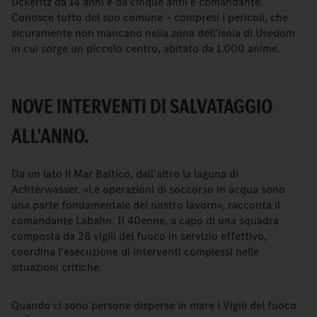
Ückeritz da 14 anni e da cinque anni è comandante.
Conosce tutto del suo comune – compresi i pericoli, che
sicuramente non mancano nella zona dell'isola di Usedom
in cui sorge un piccolo centro, abitato da 1.000 anime.
NOVE INTERVENTI DI SALVATAGGIO
ALL'ANNO.
Da un lato il Mar Baltico, dall'altro la laguna di
Achterwasser. «Le operazioni di soccorso in acqua sono
una parte fondamentale del nostro lavoro», racconta il
comandante Labahn. Il 40enne, a capo di una squadra
composta da 28 vigili del fuoco in servizio effettivo,
coordina l'esecuzione di interventi complessi nelle
situazioni critiche.
Quando ci sono persone disperse in mare i Vigili del fuoco