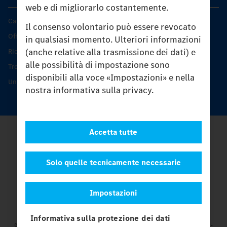
web e di migliorarlo costantemente.
Caratteristiche di prodotto
Il consenso volontario può essere revocato
Offerta di servizio Unimog
in qualsiasi momento. Ulteriori informazioni
(anche relative alla trasmissione dei dati) e
Ricambi originali
alle possibilità di impostazione sono
Trovare un partner
disponibili alla voce «Impostazioni» e nella
Unimog Service Days
nostra informativa sulla privacy.
Accetta tutte
Provider
Legal Notice
Solo quelle tecnicamente necessarie
Contatto
Cookies
Impostazioni
Protezione dati
Impostazioni
Informativa sulla protezione dei dati
© 2026 Daimler Truck AG. Tutti i diritti riservati.
e Mercedes-