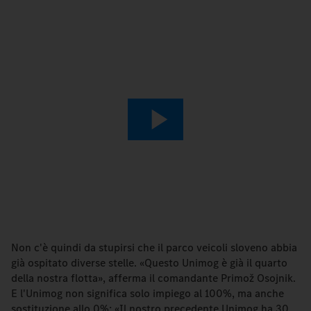
Play
Video
Non c'è quindi da stupirsi che il parco veicoli sloveno abbia
già ospitato diverse stelle. «Questo Unimog è già il quarto
della nostra flotta», afferma il comandante Primož Osojnik.
E l'Unimog non significa solo impiego al 100%, ma anche
sostituzione allo 0%: «Il nostro precedente Unimog ha 30