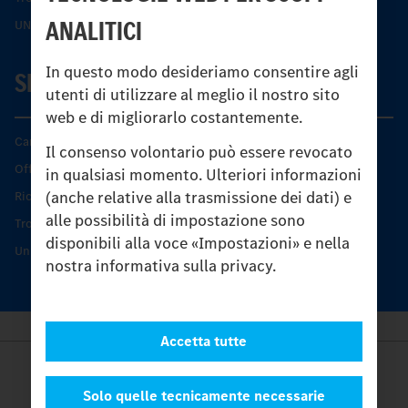
ANALITICI
UNI-TOUCH®
In questo modo desideriamo consentire agli
SERVIZIO
utenti di utilizzare al meglio il nostro sito
web e di migliorarlo costantemente.
Caratteristiche di prodotto
Il consenso volontario può essere revocato
Offerta di servizio Unimog
in qualsiasi momento. Ulteriori informazioni
(anche relative alla trasmissione dei dati) e
Ricambi originali
alle possibilità di impostazione sono
Trovare un partner
disponibili alla voce «Impostazioni» e nella
Unimog Service Days
nostra informativa sulla privacy.
Accetta tutte
Provider
Legal Notice
Solo quelle tecnicamente necessarie