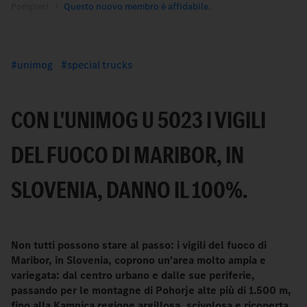
Pompieri
Questo nuovo membro è affidabile.
unimog
special trucks
CON L'UNIMOG U 5023 I VIGILI
DEL FUOCO DI MARIBOR, IN
SLOVENIA, DANNO IL 100%.
Non tutti possono stare al passo: i vigili del fuoco di
Maribor, in Slovenia, coprono un'area molto ampia e
variegata: dal centro urbano e dalle sue periferie,
passando per le montagne di Pohorje alte più di 1.500 m,
fino alla Kamnica regione argillosa, scivolosa e ricoperta