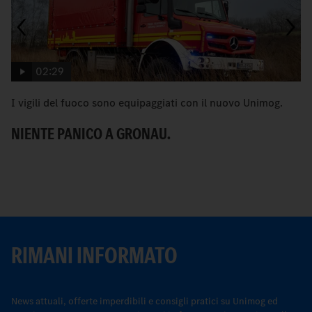
02:29
I vigili del fuoco sono equipaggiati con il nuovo Unimog.
U
pr
NIENTE PANICO A GRONAU.
S
RIMANI INFORMATO
News attuali, offerte imperdibili e consigli pratici su Unimog ed