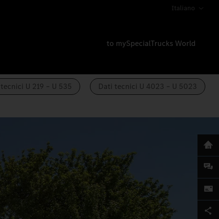
Italiano
to mySpecialTrucks World
 tecnici U 219 – U 535
Dati tecnici U 4023 – U 5023