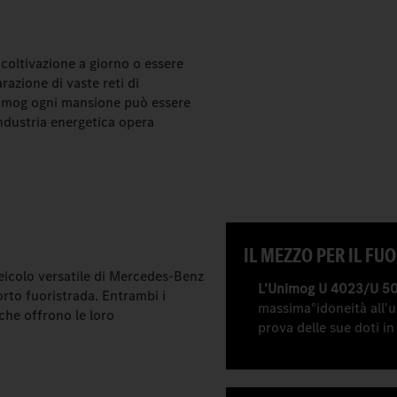
 coltivazione a giorno o essere
razione di vaste reti di
Unimog ogni mansione può essere
industria energetica opera
IL MEZZO PER IL F
eicolo versatile di Mercedes-Benz
L’Unimog U 4023/U 5
rto fuoristrada. Entrambi i
massima°idoneità all'us
che offrono le loro
prova delle sue doti in 