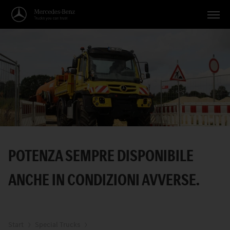
Veicoli
Applicazioni
Temi
Servizio
Ricerca
POTENZA SEMPRE DISPONIBILE
Italiano
ANCHE IN CONDIZIONI AVVERSE.
Start
Special Trucks