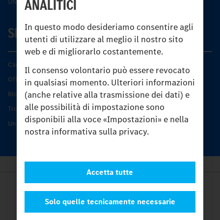
ANALITICI
UNI-TOUCH®
In questo modo desideriamo consentire agli
SERVIZIO
utenti di utilizzare al meglio il nostro sito
web e di migliorarlo costantemente.
Caratteristiche di prodotto
Il consenso volontario può essere revocato
Offerta di servizio Unimog
in qualsiasi momento. Ulteriori informazioni
(anche relative alla trasmissione dei dati) e
Ricambi originali
alle possibilità di impostazione sono
Trovare un partner
disponibili alla voce «Impostazioni» e nella
Unimog Service Days
nostra informativa sulla privacy.
Accetta tutte
Provider
Legal Notice
Solo quelle tecnicamente necessarie
Contatto