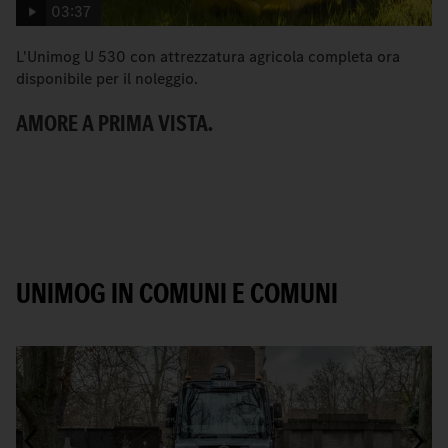
03:37
L'Unimog U 530 con attrezzatura agricola completa ora
Co
disponibile per il noleggio.
gu
AMORE A PRIMA VISTA.
N
UNIMOG IN COMUNI E COMUNI