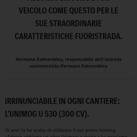
VEICOLO COME QUESTO PER LE
SUE STRAORDINARIE
CARATTERISTICHE FUORISTRADA.
Hermann Kahnenbley, responsabile dell'azienda
contoterzista Hermann Kahnenbley
IRRINUNCIABILE IN OGNI CANTIERE:
L'UNIMOG U 530 (300 CV).
15 anni fa ha scelto di utilizzare il suo primo Unimog.
«Adesso abbiamo un altro Unimog; e grazie a lui possiamo