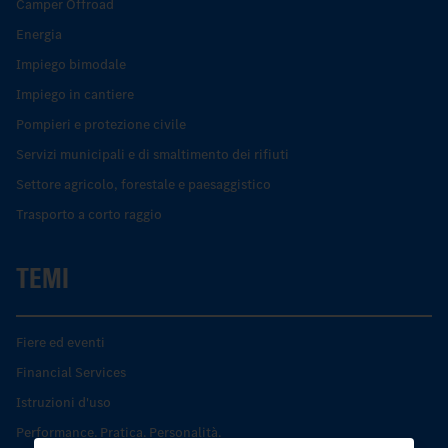
Camper Offroad
Energia
Impiego bimodale
Impiego in cantiere
Pompieri e protezione civile
Servizi municipali e di smaltimento dei rifiuti
Settore agricolo, forestale e paesaggistico
Trasporto a corto raggio
TEMI
Fiere ed eventi
Financial Services
Istruzioni d'uso
Performance. Pratica. Personalità.