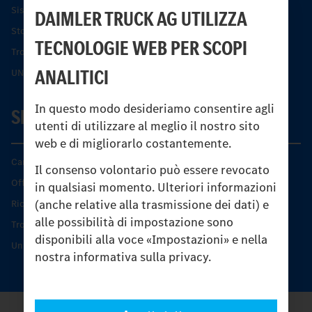
Sistemi di assistenza alla guida e di sicurezza
DAIMLER TRUCK AG UTILIZZA
Storia dell’Unimog
TECNOLOGIE WEB PER SCOPI
Trovare un partner
ANALITICI
UNI-TOUCH®
In questo modo desideriamo consentire agli
SERVIZIO
utenti di utilizzare al meglio il nostro sito
web e di migliorarlo costantemente.
Caratteristiche di prodotto
Il consenso volontario può essere revocato
Offerta di servizio Unimog
in qualsiasi momento. Ulteriori informazioni
(anche relative alla trasmissione dei dati) e
Ricambi originali
alle possibilità di impostazione sono
Trovare un partner
disponibili alla voce «Impostazioni» e nella
Unimog Service Days
nostra informativa sulla privacy.