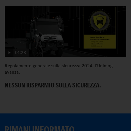
01:28
Regolamento generale sulla sicurezza 2024: l'Unimog
I 
avanza.
N
NESSUN RISPARMIO SULLA SICUREZZA.
RIMANI INFORMATO