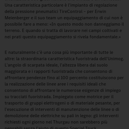
Una caratteristica particolare è l'impianto di regolazione
della pressione pneumatici TireControl – per Erwin
Meienberger e il suo team un equipaggiamento di cui non è
possibile fare a meno: «In questo modo non danneggiamo il
terreno. E quando si tratta di lavorare nei campi coltivati e
nei prati questo equipaggiamento si rivela fondamentale.»
E naturalmente c'è una cosa più importante di tutte le
altre: la straordinaria caratteristica fuoristrada dell'Unimog.
L'angolo di scarpata ideale, l'altezza libera dal suolo
maggiorata e i rapporti fuoristrada che consentono di
affrontare pendenze fino al 100 percento costituiscono per
la realizzazione delle linee aree i requisiti ideali che
consentono di affrontare le numerose esigenze di impiego
su tracciati fuoristrada. Impiegato come motrice per il
trasporto di gruppi elettrogeni o di materiale pesante, per
l'esecuzione di interventi di manutenzione delle linee o di
demolizione delle elettriche su pali in legno: gli interventi
richiesti ogni giorno nel Thurgau non sarebbero più
pensabili senza l'aiuto di questo Special Truck.