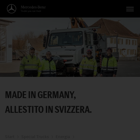
Veicoli
Applicazioni
Temi
Servizio
Ricerca
MADE IN GERMANY,
Italiano
ALLESTITO IN SVIZZERA.
Start
Special Trucks
Energia