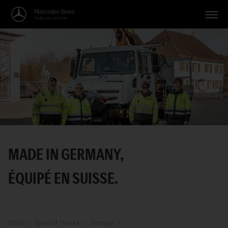
Véhicules
Applications
Thèmes
Service
Recherche
MADE IN GERMANY,
Français
ÉQUIPÉ EN SUISSE.
Start
Special Trucks
Énergie