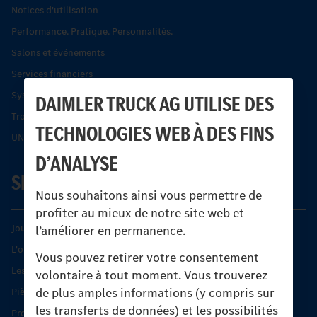
Notices d'utilisation
Performance. Pratique. Personnalités.
Salons et événements
Services financiers
Systèmes de sécurité Econic
DAIMLER TRUCK AG UTILISE DES
Trouver un partenaire
TECHNOLOGIES WEB À DES FINS
UNI-TOUCH®
D’ANALYSE
SERVICE
Nous souhaitons ainsi vous permettre de
profiter au mieux de notre site web et
Journées diagnostic Technique S.A.V Unimog
l’améliorer en permanence.
L'offre de services Unimog
Vous pouvez retirer votre consentement
Les produits phares
volontaire à tout moment. Vous trouverez
de plus amples informations (y compris sur
Pièces d’origine
les transferts de données) et les possibilités
Protection et maintien de la valeur