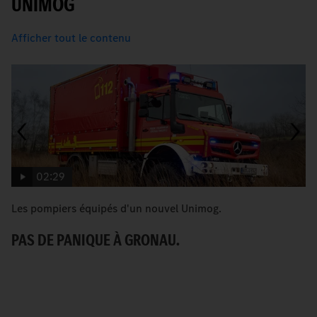
UNIMOG
Afficher tout le contenu
02:29
Les pompiers équipés d'un nouvel Unimog.
[T
G
PAS DE PANIQUE À GRONAU.
C