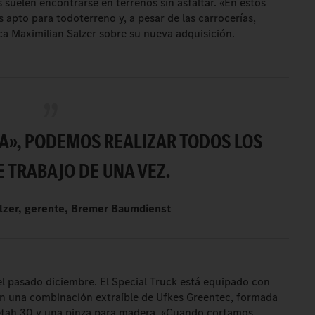
s suelen encontrarse en terrenos sin asfaltar. «En estos
s apto para todoterreno y, a pesar de las carrocerías,
ca Maximilian Salzer sobre su nueva adquisición.
A», PODEMOS REALIZAR TODOS LOS
 TRABAJO DE UNA VEZ.
alzer, gerente, Bremer Baumdienst
l pasado diciembre. El Special Truck está equipado con
on una combinación extraíble de Ufkes Greentec, formada
eetah 30 y una pinza para madera. «Cuando cortamos