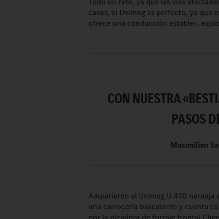
Todo un reto, ya que las vías afectada
casos, el Unimog es perfecto, ya que e
ofrece una conducción estable», expli
CON NUESTRA «BESTI
PASOS DE
Maximilian S
Adquirieron el Unimog U 430 naranja e
una carrocería basculante y cuenta c
por la picadora de forraje frontal Ch