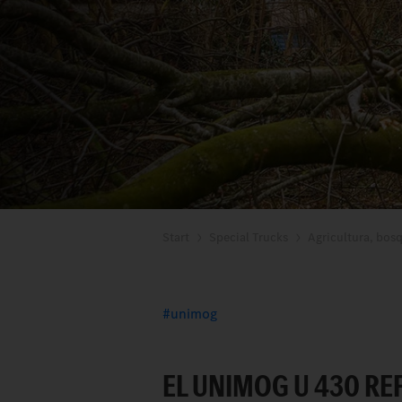
Start
Special Trucks
Agricultura, bos
unimog
EL UNIMOG U 430 RE