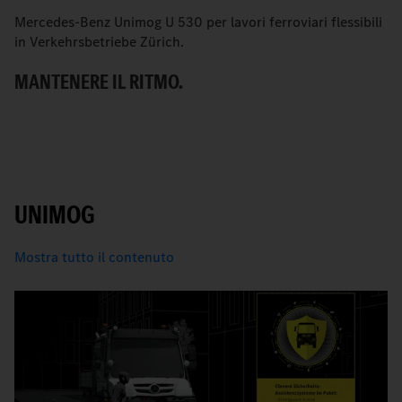
Mercedes-Benz Unimog U 530 per lavori ferroviari flessibili
Q
in Verkehrsbetriebe Zürich.
V
MANTENERE IL RITMO.
B
UNIMOG
Mostra tutto il contenuto