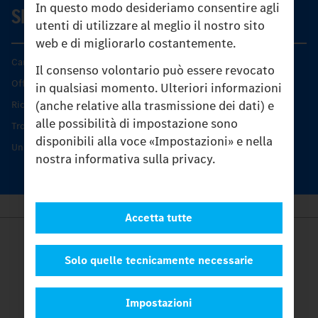
In questo modo desideriamo consentire agli
SERVIZIO
utenti di utilizzare al meglio il nostro sito
web e di migliorarlo costantemente.
Caratteristiche di prodotto
Il consenso volontario può essere revocato
Offerta di servizio Unimog
in qualsiasi momento. Ulteriori informazioni
(anche relative alla trasmissione dei dati) e
Ricambi originali
alle possibilità di impostazione sono
Trovare un partner
disponibili alla voce «Impostazioni» e nella
Unimog Service Days
nostra informativa sulla privacy.
Accetta tutte
Provider
Legal Notice
Solo quelle tecnicamente necessarie
Contatto
Cookies
Impostazioni
Protezione dati