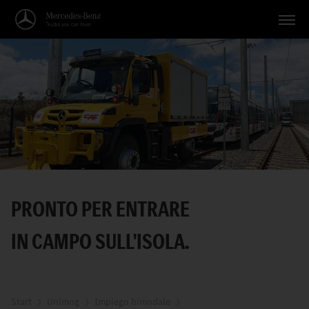
Veicoli
Applicazioni
Temi
Servizio
Ricerca
PRONTO PER ENTRARE
Italiano
IN CAMPO SULL'ISOLA.
Start
Unimog
Impiego bimodale