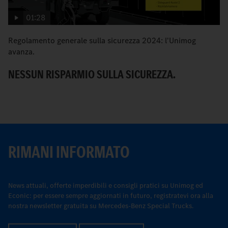
01:28
Regolamento generale sulla sicurezza 2024: l'Unimog
I 
avanza.
N
NESSUN RISPARMIO SULLA SICUREZZA.
RIMANI INFORMATO
News attuali, offerte imperdibili e consigli pratici su Unimog ed
Econic: per essere sempre aggiornati in futuro, registratevi ora alla
nostra newsletter gratuita su Mercedes-Benz Special Trucks.