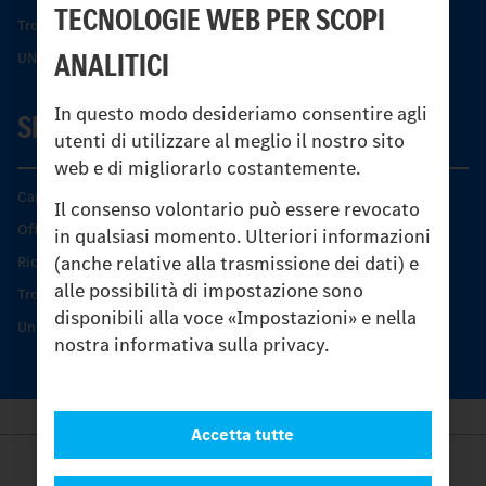
TECNOLOGIE WEB PER SCOPI
Trovare un partner
ANALITICI
UNI-TOUCH®
In questo modo desideriamo consentire agli
SERVIZIO
utenti di utilizzare al meglio il nostro sito
web e di migliorarlo costantemente.
Caratteristiche di prodotto
Il consenso volontario può essere revocato
Offerta di servizio Unimog
in qualsiasi momento. Ulteriori informazioni
(anche relative alla trasmissione dei dati) e
Ricambi originali
alle possibilità di impostazione sono
Trovare un partner
disponibili alla voce «Impostazioni» e nella
Unimog Service Days
nostra informativa sulla privacy.
Accetta tutte
Provider