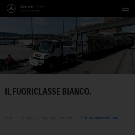
Veicoli
Applicazioni
Temi
Servizio
Ricerca
IL FUORICLASSE BIANCO.
Italiano
Start
Unimog
Impiego bimodale
Il fuoriclasse bianco.