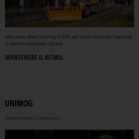
Mercedes-Benz Unimog U 530 per lavori ferroviari flessibili
Q
in Verkehrsbetriebe Zürich.
V
MANTENERE IL RITMO.
B
UNIMOG
Mostra tutto il contenuto