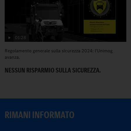
01:28
Regolamento generale sulla sicurezza 2024: l'Unimog
I 
avanza.
N
NESSUN RISPARMIO SULLA SICUREZZA.
RIMANI INFORMATO