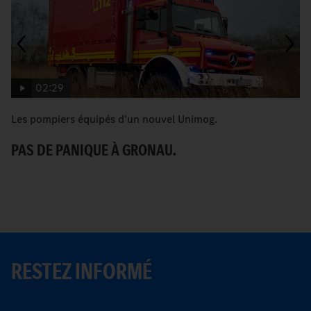
02:29
Les pompiers équipés d'un nouvel Unimog.
[T
G
PAS DE PANIQUE À GRONAU.
C
RESTEZ INFORMÉ