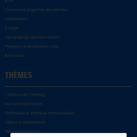
B.T.P.
Communes et gestion des déchets
Distribution.
Énergie
Les camping-cars tout-terrain
Pompiers et protection civile
Rail-route
THÈMES
L’histoire de l’Unimog
Notices d'utilisation
Performance. Pratique. Personnalités.
Salons et événements
Services financiers