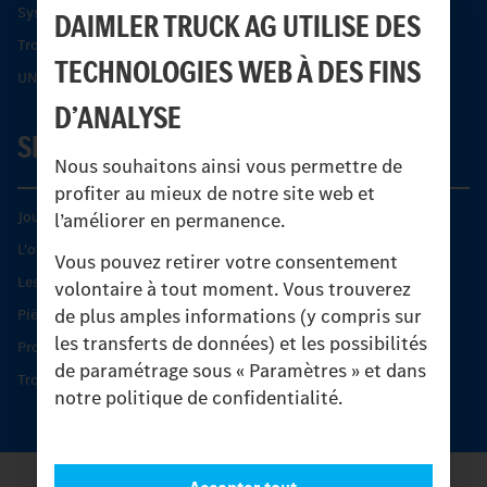
Systèmes de sécurité Econic
DAIMLER TRUCK AG UTILISE DES
Trouver un partenaire
TECHNOLOGIES WEB À DES FINS
UNI-TOUCH®
D’ANALYSE
SERVICE
Nous souhaitons ainsi vous permettre de
profiter au mieux de notre site web et
Journées diagnostic Technique S.A.V Unimog
l’améliorer en permanence.
L'offre de services Unimog
Vous pouvez retirer votre consentement
Les produits phares
volontaire à tout moment. Vous trouverez
de plus amples informations (y compris sur
Pièces d’origine
les transferts de données) et les possibilités
Protection et maintien de la valeur
de paramétrage sous « Paramètres » et dans
Trouver un partenaire
notre politique de confidentialité.