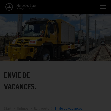
Véhicules
Applications
Thèmes
Service
Recherche
ENVIE DE
Français
VACANCES.
Start
Unimog
Rail-route
Envie de vacances