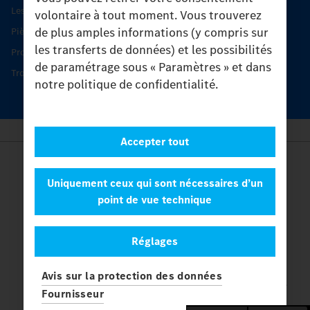
Les produits phares
volontaire à tout moment. Vous trouverez
de plus amples informations (y compris sur
Pièces d’origine
les transferts de données) et les possibilités
Protection et maintien de la valeur
de paramétrage sous « Paramètres » et dans
Trouver un partenaire
notre politique de confidentialité.
Accepter tout
Provider
Legal Notice
Uniquement ceux qui sont nécessaires d’un
Contact
point de vue technique
Cookies
Protection des données
Réglages
Paramètres
© 2026 Daimler Truck AG. Tous les droits sont réservés.
et
Avis sur la protection des données
Mercedes-Benz sont des marques de
Mercedes-Benz Group AG.
Fournisseur