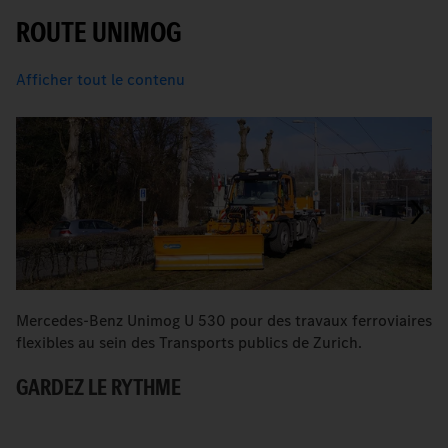
ROUTE UNIMOG
Afficher tout le contenu
Mercedes-Benz Unimog U 530 pour des travaux ferroviaires
Q
flexibles au sein des Transports publics de Zurich.
tr
GARDEZ LE RYTHME
D
P