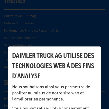
THÈMES
L’histoire de l’Unimog
Notices d'utilisation
Performance. Pratique. Personnalités.
Salons et événements
Services financiers
Systèmes de sécurité Econic
DAIMLER TRUCK AG UTILISE DES
Trouver un partenaire
TECHNOLOGIES WEB À DES FINS
UNI-TOUCH®
D’ANALYSE
SERVICE
Nous souhaitons ainsi vous permettre de
profiter au mieux de notre site web et
Journées diagnostic Technique S.A.V Unimog
l’améliorer en permanence.
L'offre de services Unimog
Vous pouvez retirer votre consentement