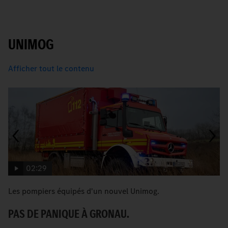
UNIMOG
Afficher tout le contenu
02:29
Les pompiers équipés d'un nouvel Unimog.
[T
G
PAS DE PANIQUE À GRONAU.
C