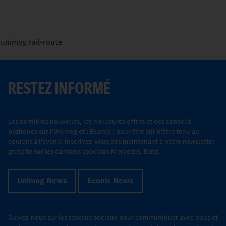
unimog
rail-route
RESTEZ INFORMÉ
Les dernières nouvelles, les meilleures offres et des conseils
pratiques sur l'Unimog et l'Econic : pour être sûr d'être tenu au
courant à l'avenir, inscrivez-vous dès maintenant à notre newsletter
gratuite sur les camions spéciaux Mercedes-Benz.
Unimog News
Econic News
Suivez-nous sur les réseaux sociaux pour communiquer avec nous et