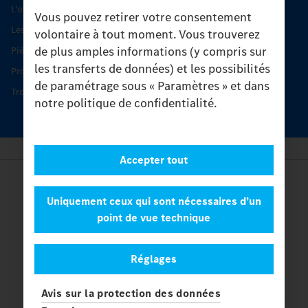
L'offre de services Unimog
Vous pouvez retirer votre consentement
Les produits phares
volontaire à tout moment. Vous trouverez
de plus amples informations (y compris sur
Pièces d’origine
les transferts de données) et les possibilités
Protection et maintien de la valeur
de paramétrage sous « Paramètres » et dans
Trouver un partenaire
notre politique de confidentialité.
Accepter tout
Provider
Legal Notice
Uniquement ceux qui sont nécessaires d’un
Contact
point de vue technique
Cookies
Protection des données
Réglages
Paramètres
© 2026 Daimler Truck AG. Tous les droits sont réservés.
et
Avis sur la protection des données
Mercedes-Benz sont des marques de
Mercedes-Benz Group AG.