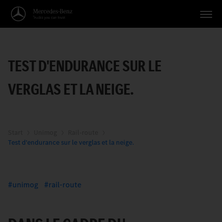
This
Véhicules
is
The
a
media
modal
TEST D'ENDURANCE SUR LE
Applications
window.
could
not
VERGLAS ET LA NEIGE.
Thèmes
be
loaded,
either
Service
because
the
Recherche
Start
Unimog
Rail-route
server
Test d'endurance sur le verglas et la neige.
or
Français
network
failed
or
unimog
rail-route
because
the
format
is