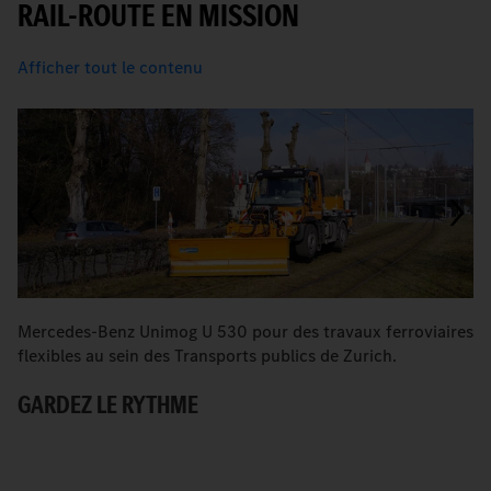
RAIL-ROUTE EN MISSION
Afficher tout le contenu
Mercedes-Benz Unimog U 530 pour des travaux ferroviaires
Q
flexibles au sein des Transports publics de Zurich.
tr
GARDEZ LE RYTHME
D
P