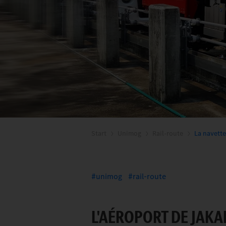
Start
Unimog
Rail-route
La navette
unimog
rail-route
L'AÉROPORT DE JAKAR