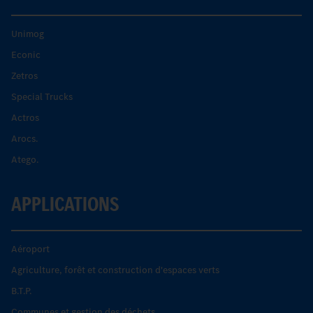
Unimog
Econic
Zetros
Special Trucks
Actros
Arocs.
Atego.
APPLICATIONS
Aéroport
Agriculture, forêt et construction d'espaces verts
B.T.P.
Communes et gestion des déchets