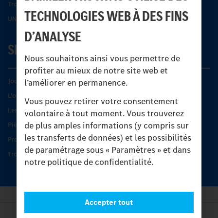
Trouver un partenaire
TECHNOLOGIES WEB À DES FINS
UNI-TOUCH®
D’ANALYSE
SERVICE
Nous souhaitons ainsi vous permettre de
profiter au mieux de notre site web et
Journées diagnostic Technique S.A.V Unimog
l’améliorer en permanence.
L'offre de services Unimog
Vous pouvez retirer votre consentement
Les produits phares
volontaire à tout moment. Vous trouverez
de plus amples informations (y compris sur
Pièces d’origine
les transferts de données) et les possibilités
Protection et maintien de la valeur
de paramétrage sous « Paramètres » et dans
Trouver un partenaire
notre politique de confidentialité.
Accepter tout