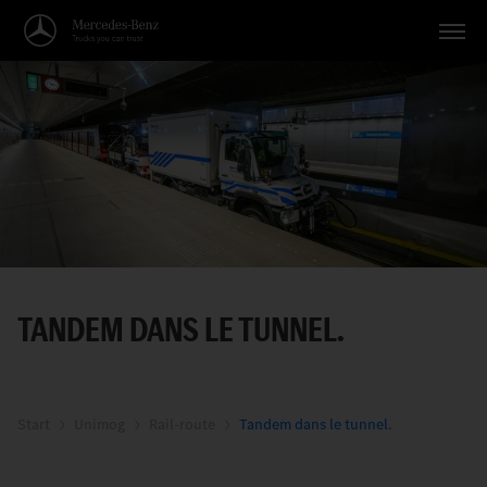
Véhicules
Applications
Thèmes
Service
Recherche
TANDEM DANS LE TUNNEL.
Français
Start
Unimog
Rail-route
Tandem dans le tunnel.