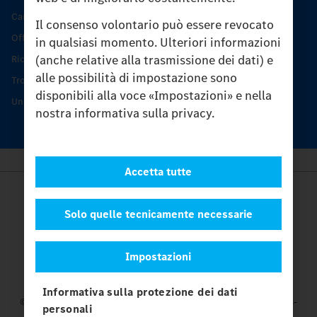
Caratteristiche di prodotto
Il consenso volontario può essere revocato
Offerta di servizio Unimog
in qualsiasi momento. Ulteriori informazioni
(anche relative alla trasmissione dei dati) e
Ricambi originali
alle possibilità di impostazione sono
Trovare un partner
disponibili alla voce «Impostazioni» e nella
Unimog Service Days
nostra informativa sulla privacy.
Accetta tutte
Provider
Legal Notice
Solo quelle tecnicamente necessarie
Contatto
Cookies
Impostazioni
Protezione dati
Impostazioni
Informativa sulla protezione dei dati
© 2026 Daimler Truck AG. Tutti i diritti riservati.
e Mercedes-
personali
Benz sono marchi di
Mercedes-Benz Group AG.