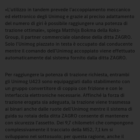
«L'utilizzo in tandem prevede l'accoppiamento meccanico
ed elettronico degli Unimog e grazie al preciso adattamento
del numero di giri è possibile raggiungere una potenza di
trazione ottimale», spiega Matthijs Bokma della Koks-
Group, il partner commerciale olandese della ditta ZAGRO.
Solo l'Unimog piazzato in testa è occupato dal conducente
mentre il comando dell'Unimog accoppiato viene effettuato
automaticamente dal sistema fornito dalla ditta ZAGRO.
Per raggiungere la potenza di trazione richiesta, entrambi
gli Unimog U423 sono equipaggiati dallo stabilimento con
un gruppo convertitore di coppia con frizione e con le
interfaccia elettroniche necessarie. Affinché la forza di
trazione erogata sia adeguata, la trazione viene trasmessa
ai binari anche dalle ruote dell'Unimog mentre il sistema di
guida su rotaia della ditta ZAGRO consente di mantenere
con sicurezza l'assetto. Dei 9,7 chilometri che compongono
complessivamente il tracciato della M52, 7,1 km si
sviluppano nel sottosuolo; per questa ragione, anche il