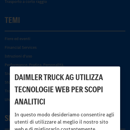
Trasporto a corto raggio
TEMI
Fiere ed eventi
Financial Services
Istruzioni d'uso
Performance. Pratica. Personalità.
Sistemi di assistenza alla guida e di sicurezza
DAIMLER TRUCK AG UTILIZZA
Storia dell’Unimog
TECNOLOGIE WEB PER SCOPI
Trovare un partner
ANALITICI
UNI-TOUCH®
In questo modo desideriamo consentire agli
SERVIZIO
utenti di utilizzare al meglio il nostro sito
web e di migliorarlo costantemente.