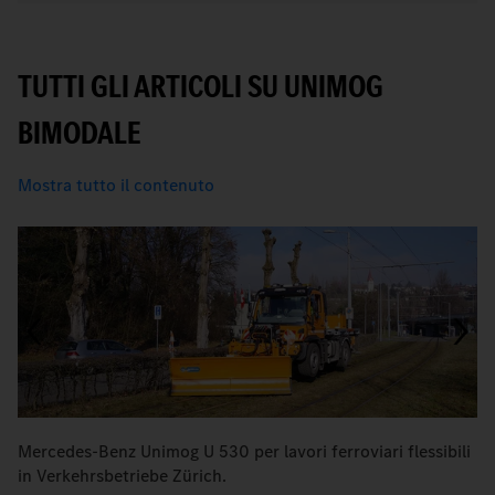
TUTTI GLI ARTICOLI SU UNIMOG
BIMODALE
Mostra tutto il contenuto
Mercedes-Benz Unimog U 530 per lavori ferroviari flessibili
Q
in Verkehrsbetriebe Zürich.
V