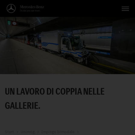
Veicoli
Applicazioni
Temi
Servizio
Ricerca
UN LAVORO DI COPPIA NELLE
Italiano
GALLERIE.
Start
Unimog
Impiego bimodale