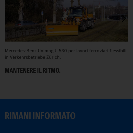
Mercedes-Benz Unimog U 530 per lavori ferroviari flessibili
Q
in Verkehrsbetriebe Zürich.
V
MANTENERE IL RITMO.
B
RIMANI INFORMATO