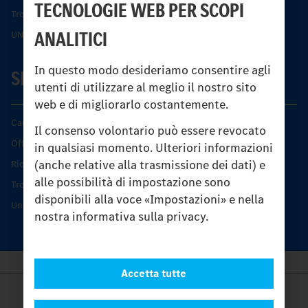
TECNOLOGIE WEB PER SCOPI
Trovare un partner
ANALITICI
UNI-TOUCH®
In questo modo desideriamo consentire agli
SERVIZIO
utenti di utilizzare al meglio il nostro sito
web e di migliorarlo costantemente.
Caratteristiche di prodotto
Il consenso volontario può essere revocato
Offerta di servizio Unimog
in qualsiasi momento. Ulteriori informazioni
(anche relative alla trasmissione dei dati) e
Ricambi originali
alle possibilità di impostazione sono
Trovare un partner
disponibili alla voce «Impostazioni» e nella
Unimog Service Days
nostra informativa sulla privacy.
Accetta tutte
Provider