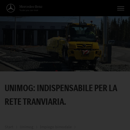
Veicoli
Applicazioni
Temi
Servizio
Ricerca
UNIMOG: INDISPENSABILE PER LA
Italiano
RETE TRANVIARIA.
Start
Unimog
Impiego bimodale