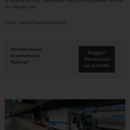
di tutte le attività. Qualunque macchinista sarebbe fiero di
un veicolo così!
Fotos: Tapani Palo/Konepörssi
Sei interessato
Maggiori
al portattrezzi
informazioni
Unimog?
sul prodotto