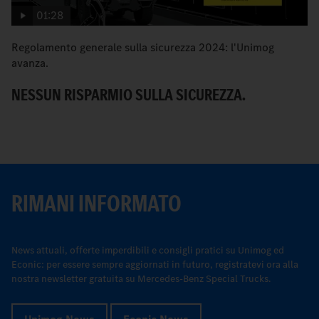
01:28
Regolamento generale sulla sicurezza 2024: l'Unimog
I 
avanza.
N
NESSUN RISPARMIO SULLA SICUREZZA.
RIMANI INFORMATO
News attuali, offerte imperdibili e consigli pratici su Unimog ed
Econic: per essere sempre aggiornati in futuro, registratevi ora alla
nostra newsletter gratuita su Mercedes-Benz Special Trucks.