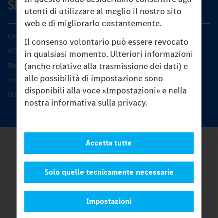
SERVIZIO
utenti di utilizzare al meglio il nostro sito
web e di migliorarlo costantemente.
Caratteristiche di prodotto
Il consenso volontario può essere revocato
Offerta di servizio Unimog
in qualsiasi momento. Ulteriori informazioni
(anche relative alla trasmissione dei dati) e
Ricambi originali
alle possibilità di impostazione sono
Trovare un partner
disponibili alla voce «Impostazioni» e nella
Unimog Service Days
nostra informativa sulla privacy.
Accetta tutte
Provider
Legal Notice
Solo quelle tecnicamente necessarie
Contatto
Cookies
Impostazioni
Protezione dati
Impostazioni