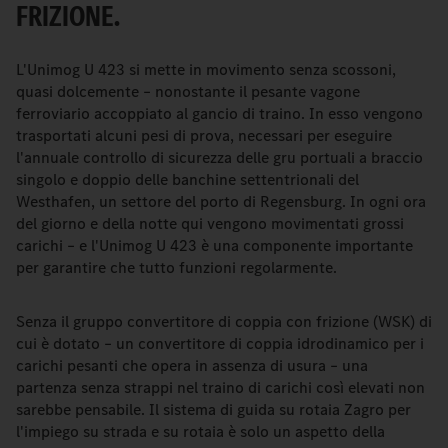
FRIZIONE.
L'Unimog U 423 si mette in movimento senza scossoni,
quasi dolcemente – nonostante il pesante vagone
ferroviario accoppiato al gancio di traino. In esso vengono
trasportati alcuni pesi di prova, necessari per eseguire
l'annuale controllo di sicurezza delle gru portuali a braccio
singolo e doppio delle banchine settentrionali del
Westhafen, un settore del porto di Regensburg. In ogni ora
del giorno e della notte qui vengono movimentati grossi
carichi – e l'Unimog U 423 è una componente importante
per garantire che tutto funzioni regolarmente.
Senza il gruppo convertitore di coppia con frizione (WSK) di
cui è dotato – un convertitore di coppia idrodinamico per i
carichi pesanti che opera in assenza di usura – una
partenza senza strappi nel traino di carichi così elevati non
sarebbe pensabile. Il sistema di guida su rotaia Zagro per
l'impiego su strada e su rotaia è solo un aspetto della