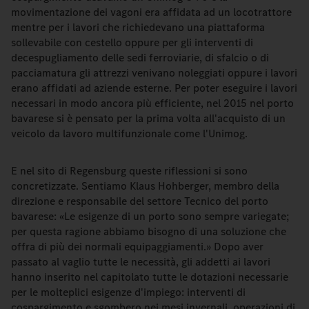
movimentazione dei vagoni era affidata ad un locotrattore
mentre per i lavori che richiedevano una piattaforma
sollevabile con cestello oppure per gli interventi di
decespugliamento delle sedi ferroviarie, di sfalcio o di
pacciamatura gli attrezzi venivano noleggiati oppure i lavori
erano affidati ad aziende esterne. Per poter eseguire i lavori
necessari in modo ancora più efficiente, nel 2015 nel porto
bavarese si è pensato per la prima volta all'acquisto di un
veicolo da lavoro multifunzionale come l'Unimog.
E nel sito di Regensburg queste riflessioni si sono
concretizzate. Sentiamo Klaus Hohberger, membro della
direzione e responsabile del settore Tecnico del porto
bavarese: «Le esigenze di un porto sono sempre variegate;
per questa ragione abbiamo bisogno di una soluzione che
offra di più dei normali equipaggiamenti.» Dopo aver
passato al vaglio tutte le necessità, gli addetti ai lavori
hanno inserito nel capitolato tutte le dotazioni necessarie
per le molteplici esigenze d'impiego: interventi di
cospargimento e sgombero nei mesi invernali, operazioni di