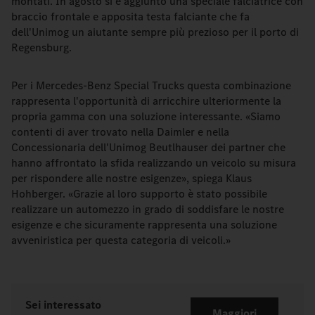
montati. In agosto si è aggiunto una speciale falciatrice con
braccio frontale e apposita testa falciante che fa
dell'Unimog un aiutante sempre più prezioso per il porto di
Regensburg.
Per i Mercedes-Benz Special Trucks questa combinazione
rappresenta l'opportunità di arricchire ulteriormente la
propria gamma con una soluzione interessante. «Siamo
contenti di aver trovato nella Daimler e nella
Concessionaria dell'Unimog Beutlhauser dei partner che
hanno affrontato la sfida realizzando un veicolo su misura
per rispondere alle nostre esigenze», spiega Klaus
Hohberger. «Grazie al loro supporto è stato possibile
realizzare un automezzo in grado di soddisfare le nostre
esigenze e che sicuramente rappresenta una soluzione
avveniristica per questa categoria di veicoli.»
Sei interessato
Maggiori