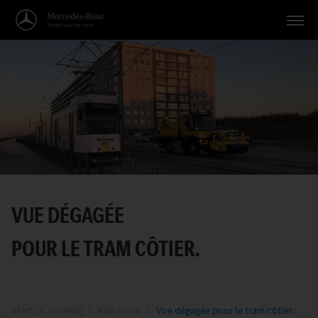
Véhicules
Applications
Thèmes
Service
Recherche
VUE DÉGAGÉE
Français
POUR LE TRAM CÔTIER.
Start
Unimog
Rail-route
Vue dégagée pour le tram côtier.