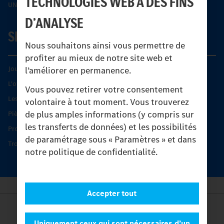
TECHNOLOGIES WEB À DES FINS
UNI-TOUCH®
D’ANALYSE
SERVICE
Nous souhaitons ainsi vous permettre de
profiter au mieux de notre site web et
Journées diagnostic Technique S.A.V Unimog
l’améliorer en permanence.
L'offre de services Unimog
Vous pouvez retirer votre consentement
Les produits phares
volontaire à tout moment. Vous trouverez
de plus amples informations (y compris sur
Pièces d’origine
les transferts de données) et les possibilités
Protection et maintien de la valeur
de paramétrage sous « Paramètres » et dans
Trouver un partenaire
notre politique de confidentialité.
Accepter tout
Provider
Legal Notice
Uniquement ceux qui sont nécessaires d’un