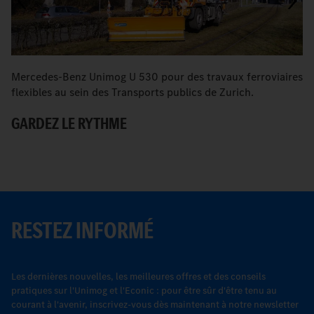
Mercedes-Benz Unimog U 530 pour des travaux ferroviaires
Q
flexibles au sein des Transports publics de Zurich.
tr
GARDEZ LE RYTHME
D
P
RESTEZ INFORMÉ
Les dernières nouvelles, les meilleures offres et des conseils
pratiques sur l'Unimog et l'Econic : pour être sûr d'être tenu au
courant à l'avenir, inscrivez-vous dès maintenant à notre newsletter