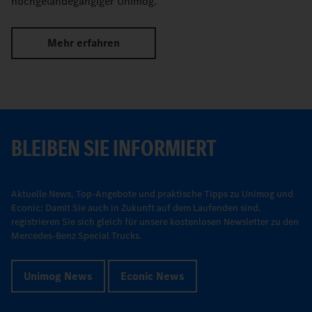
hochgeländegängiger Unimog.
Mehr erfahren
BLEIBEN SIE INFORMIERT
Aktuelle News, Top-Angebote und praktische Tipps zu Unimog und
Econic: Damit Sie auch in Zukunft auf dem Laufenden sind,
registrieren Sie sich gleich für unsere kostenlosen Newsletter zu den
Mercedes-Benz Special Trucks.
Unimog News
Econic News