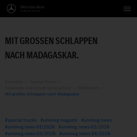
Fahrzeuge
MIT GROSSEN SCHLAPPEN
Anwendungen
NACH MADAGASKAR.
Themen
Service
Suche
Startseite
Special Trucks
Feuerwehr und Katastrophenschutz
Hilfseinsatz
Mit großen Schlappen nach Madagaskar
Deutsch
special trucks
unimog magazin
unimog news
unimog news 01/2026
unimog news 02/2026
unimog news 03/2026
unimog news 04/2026