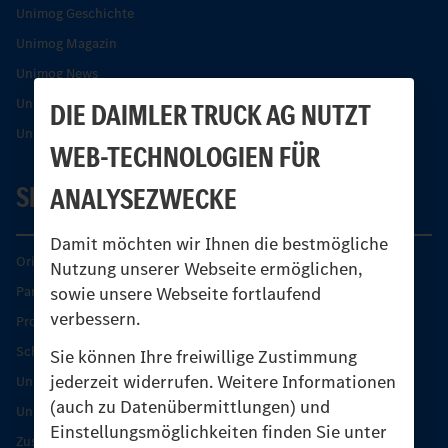
Unimog Geschichte
Unimog Magazin
Unimog News
Unimog Partner-Portal
DIE DAIMLER TRUCK AG NUTZT
Unimog Sicherheit
WEB-TECHNOLOGIEN FÜR
SERVICE
ANALYSEZWECKE
Damit möchten wir Ihnen die bestmögliche
Original-Teile
Nutzung unserer Webseite ermöglichen,
sowie unsere Webseite fortlaufend
Partner finden
verbessern.
Produkt-Highlights
Schutz und Werterhalt
Sie können Ihre freiwillige Zustimmung
jederzeit widerrufen. Weitere Informationen
Unimog Serviceangebot
(auch zu Datenübermittlungen) und
Unimog Servicetage
Einstellungsmöglichkeiten finden Sie unter
Zusatzleistungen