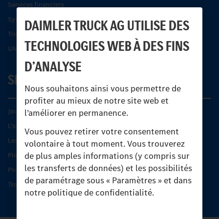
Services financiers
Systèmes de sécurité Econic
DAIMLER TRUCK AG UTILISE DES
Trouver un partenaire
TECHNOLOGIES WEB À DES FINS
UNI-TOUCH®
D’ANALYSE
SERVICE
Nous souhaitons ainsi vous permettre de
profiter au mieux de notre site web et
Journées diagnostic Technique S.A.V Unimog
l’améliorer en permanence.
L'offre de services Unimog
Vous pouvez retirer votre consentement
Les produits phares
volontaire à tout moment. Vous trouverez
de plus amples informations (y compris sur
Pièces d’origine
les transferts de données) et les possibilités
Protection et maintien de la valeur
de paramétrage sous « Paramètres » et dans
Trouver un partenaire
notre politique de confidentialité.