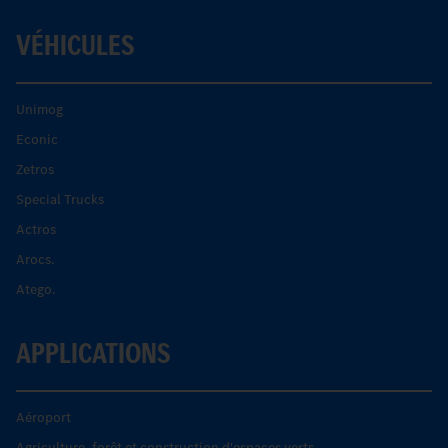
VÉHICULES
Unimog
Econic
Zetros
Special Trucks
Actros
Arocs.
Atego.
APPLICATIONS
Aéroport
Agriculture, forêt et construction d'espaces verts