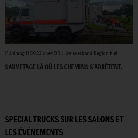
L’Unimog U 5023 chez DRK Kreisverband Region Kiel.
L
5
SAUVETAGE LÀ OÙ LES CHEMINS S’ARRÊTENT.
É
SPECIAL TRUCKS SUR LES SALONS ET
LES ÉVÉNEMENTS