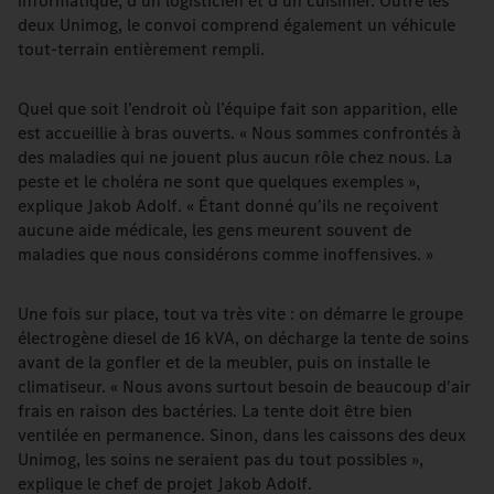
informatique, d'un logisticien et d'un cuisinier. Outre les
deux Unimog, le convoi comprend également un véhicule
tout-terrain entièrement rempli.
Quel que soit l’endroit où l’équipe fait son apparition, elle
est accueillie à bras ouverts. « Nous sommes confrontés à
des maladies qui ne jouent plus aucun rôle chez nous. La
peste et le choléra ne sont que quelques exemples »,
explique Jakob Adolf. « Étant donné qu'ils ne reçoivent
aucune aide médicale, les gens meurent souvent de
maladies que nous considérons comme inoffensives. »
Une fois sur place, tout va très vite : on démarre le groupe
électrogène diesel de 16 kVA, on décharge la tente de soins
avant de la gonfler et de la meubler, puis on installe le
climatiseur. « Nous avons surtout besoin de beaucoup d'air
frais en raison des bactéries. La tente doit être bien
ventilée en permanence. Sinon, dans les caissons des deux
Unimog, les soins ne seraient pas du tout possibles »,
explique le chef de projet Jakob Adolf.