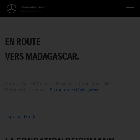
Véhicules
EN ROUTE
Applications
VERS MADAGASCAR.
Thèmes
Service
Recherche
Start
Special Trucks
Pompiers et protection civile
Missions de secours
En route vers Madagascar.
Français
special trucks