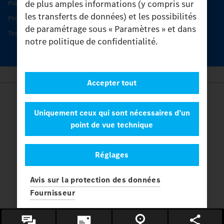
de plus amples informations (y compris sur
Pièces d’origine
les transferts de données) et les possibilités
Protection et maintien de la valeur
de paramétrage sous « Paramètres » et dans
Trouver un partenaire
notre politique de confidentialité.
Accepter tout
Provider
Legal Notice
Uniquement ceux qui sont nécessaires d’un
Contact
point de vue technique
Cookies
Protection des données
Réglages
Paramètres
© 2026 Daimler Truck AG. Tous les droits sont réservés.
et
Avis sur la protection des données
Mercedes-Benz sont des marques de
Mercedes-Benz Group AG.
Fournisseur