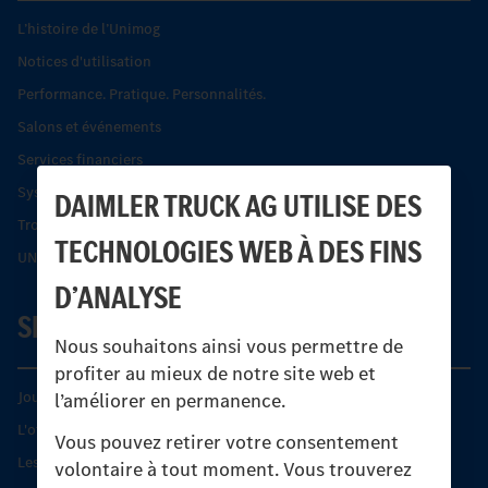
L’histoire de l’Unimog
Notices d'utilisation
Performance. Pratique. Personnalités.
Salons et événements
Services financiers
Systèmes de sécurité Econic
DAIMLER TRUCK AG UTILISE DES
Trouver un partenaire
TECHNOLOGIES WEB À DES FINS
UNI-TOUCH®
D’ANALYSE
SERVICE
Nous souhaitons ainsi vous permettre de
profiter au mieux de notre site web et
Journées diagnostic Technique S.A.V Unimog
l’améliorer en permanence.
L'offre de services Unimog
Vous pouvez retirer votre consentement
Les produits phares
volontaire à tout moment. Vous trouverez