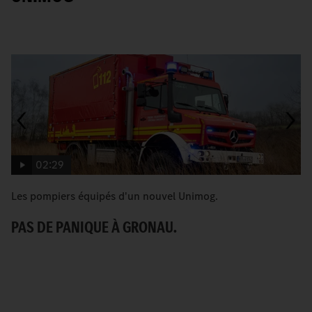
Afficher tout le contenu
02:29
Les pompiers équipés d'un nouvel Unimog.
[T
G
PAS DE PANIQUE À GRONAU.
C