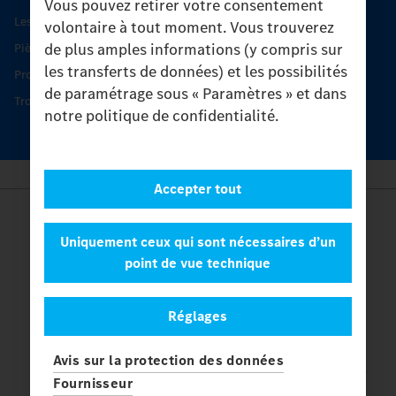
Vous pouvez retirer votre consentement
Les produits phares
volontaire à tout moment. Vous trouverez
de plus amples informations (y compris sur
Pièces d’origine
les transferts de données) et les possibilités
Protection et maintien de la valeur
de paramétrage sous « Paramètres » et dans
Trouver un partenaire
notre politique de confidentialité.
Accepter tout
Provider
Legal Notice
Uniquement ceux qui sont nécessaires d’un
Contact
point de vue technique
Cookies
Protection des données
Réglages
Paramètres
© 2026 Daimler Truck AG. Tous les droits sont réservés.
et
Avis sur la protection des données
Mercedes-Benz sont des marques de
Mercedes-Benz Group AG.
Fournisseur