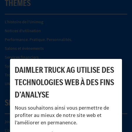
THÈMES
L’histoire de l’Unimog
Notices d'utilisation
Performance. Pratique. Personnalités.
Salons et événements
Services financiers
Systèmes de sécurité Econic
DAIMLER TRUCK AG UTILISE DES
Trouver un partenaire
TECHNOLOGIES WEB À DES FINS
UNI-TOUCH®
D’ANALYSE
SERVICE
Nous souhaitons ainsi vous permettre de
profiter au mieux de notre site web et
Journées diagnostic Technique S.A.V Unimog
l’améliorer en permanence.
L'offre de services Unimog