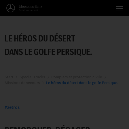
Véhicules
LE HÉROS DU DÉSERT
Applications
DANS LE GOLFE PERSIQUE.
Thèmes
Service
Recherche
Start
Special Trucks
Pompiers et protection civile
Missions de secours
Le héros du désert dans le golfe Persique.
Français
zetros