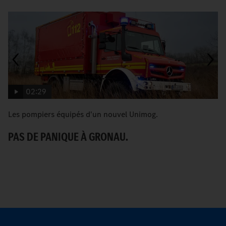
02:29
Les pompiers équipés d'un nouvel Unimog.
U
vi
PAS DE PANIQUE À GRONAU.
U
S