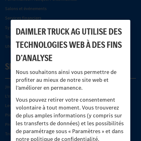
Salons et événements
Services financiers
Systèmes de sécurité Econic
DAIMLER TRUCK AG UTILISE DES
Trouver un partenaire
TECHNOLOGIES WEB À DES FINS
UNI-TOUCH®
D’ANALYSE
SERVICE
Nous souhaitons ainsi vous permettre de
profiter au mieux de notre site web et
Journées diagnostic Technique S.A.V Unimog
l’améliorer en permanence.
L'offre de services Unimog
Vous pouvez retirer votre consentement
Les produits phares
volontaire à tout moment. Vous trouverez
de plus amples informations (y compris sur
Pièces d’origine
les transferts de données) et les possibilités
Protection et maintien de la valeur
de paramétrage sous « Paramètres » et dans
Trouver un partenaire
notre politique de confidentialité.