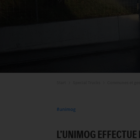
Start
Special Trucks
Communes et ges
unimog
L’UNIMOG EFFECTUE 