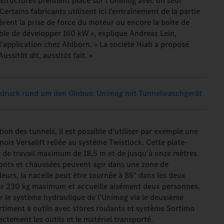
rstructures prennent place sur l’Unimog avec un seul
Certains fabricants utilisent ici l’entraînement de la partie
èrent la prise de force du moteur ou encore la boîte de
le de développer 160 kW », explique Andreas Lein,
application chez Ahlborn. « La société Hiab a proposé
ussitôt dit, aussitôt fait. »
druck rund um den Globus: Unimog mit Tunnelwasch­gerät
ion des tunnels, il est possible d’utiliser par exemple une
ois Versalift reliée au système Twistlock. Cette plate-
 de travail maximum de 18,5 m et de jusqu’à onze mètres
 ponts et chaussées peuvent agir dans une zone de
leurs, la nacelle peut être tournée à 85° dans les deux
pour 230 kg maximum et accueille aisément deux personnes.
r le système hydraulique de l’Unimog via le deuxième
rtiment à outils avec stores roulants et système Sortimo
rectement les outils et le matériel transporté.