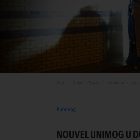
Start
Special Trucks
Communes et ges
unimog
NOUVEL UNIMOG U DU