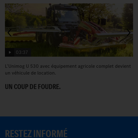
03:37
L’Unimog U 530 avec équipement agricole complet devient
L
un véhicule de location.
se
UN COUP DE FOUDRE.
L
RESTEZ INFORMÉ