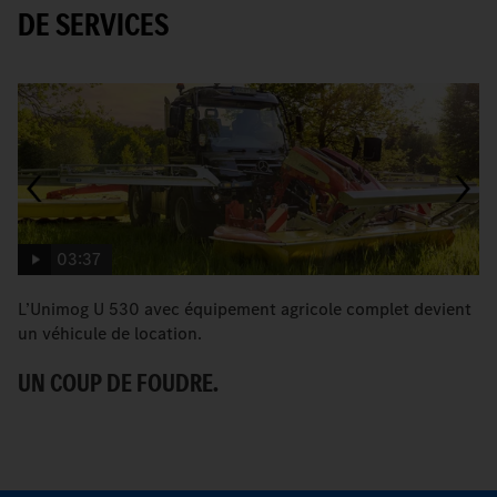
DE SERVICES
03:37
L’Unimog U 530 avec équipement agricole complet devient
L
un véhicule de location.
se
UN COUP DE FOUDRE.
L