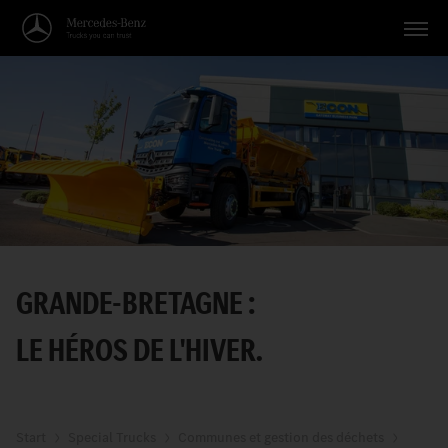
Véhicules
Applications
Thèmes
Service
Recherche
GRANDE-BRETAGNE :
Français
LE HÉROS DE L'HIVER.
Start
Special Trucks
Communes et gestion des déchets