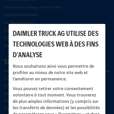
Performance. Pratique. Personnalités.
Salons et événements
Services financiers
Systèmes de sécurité Econic
DAIMLER TRUCK AG UTILISE DES
Trouver un partenaire
TECHNOLOGIES WEB À DES FINS
UNI-TOUCH®
D’ANALYSE
SERVICE
Nous souhaitons ainsi vous permettre de
profiter au mieux de notre site web et
Journées diagnostic Technique S.A.V Unimog
l’améliorer en permanence.
L'offre de services Unimog
Vous pouvez retirer votre consentement
Les produits phares
volontaire à tout moment. Vous trouverez
de plus amples informations (y compris sur
Pièces d’origine
les transferts de données) et les possibilités
Protection et maintien de la valeur