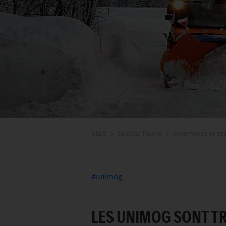
Start
Special Trucks
Communes et ges
unimog
LES UNIMOG SONT T