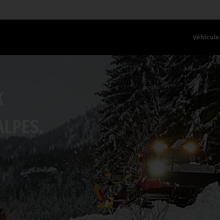
Véhicule
X
ALPES.