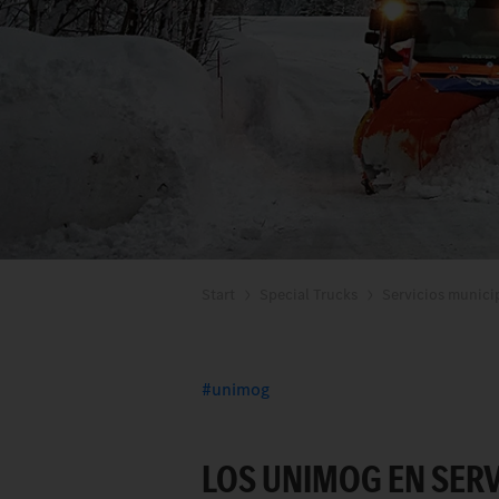
Start
Special Trucks
Servicios munici
unimog
LOS UNIMOG EN SER