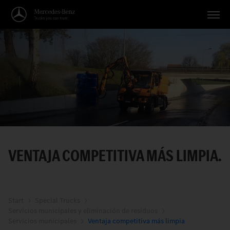
Vehículos
Aplicaciones
Temas
Servicio
Búsqueda
VENTAJA COMPETITIVA MÁS LIMPIA.
Español
Start
Special Trucks
Servicios municipales y eliminación de residuos
Servicios municipales
Ventaja competitiva más limpia