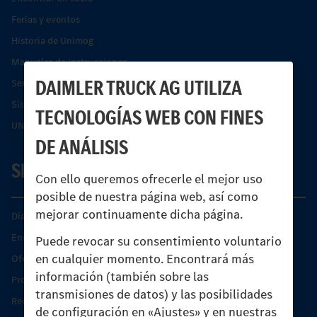
Ferias y eventos
Historia de Unimog
Manuales de instrucciones
DAIMLER TRUCK AG UTILIZA
Servicios financieros
Sistemas de asistencia de seguridad Econic
TECNOLOGÍAS WEB CON FINES
UNI-TOUCH®
DE ANÁLISIS
SERVICIO
Con ello queremos ofrecerle el mejor uso
posible de nuestra página web, así como
mejorar continuamente dicha página.
Días de Servicio del Unimog
Encontrar un socio
Puede revocar su consentimiento voluntario
en cualquier momento. Encontrará más
Oferta de servicio del Unimog
información (también sobre las
Productos de piezas y servicio
transmisiones de datos) y las posibilidades
Recambios originales
de configuración en «Ajustes» y en nuestras