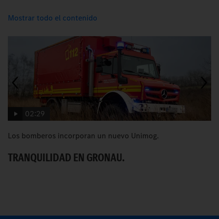
Mostrar todo el contenido
02:29
Los bomberos incorporan un nuevo Unimog.
C
TRANQUILIDAD EN GRONAU.
R