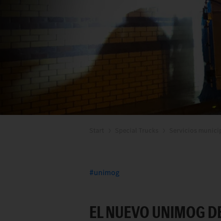
Start
Special Trucks
Servicios munici
unimog
EL NUEVO UNIMOG DE 