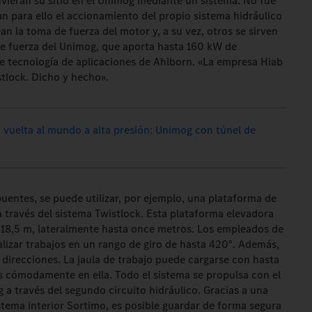
uvieran su sitio en el Unimog mediante un sistema. No fue
zan para ello el accionamiento del propio sistema hidráulico
an la toma de fuerza del motor y, a su vez, otros se sirven
de fuerza del Unimog, que aporta hasta 160 kW de
de tecnología de aplicaciones de Ahlborn. «La empresa Hiab
tlock. Dicho y hecho».
 vuelta al mundo a alta presión: Unimog con túnel de
uentes, se puede utilizar, por ejemplo, una plataforma de
 a través del sistema Twistlock. Esta plataforma elevadora
 18,5 m, lateralmente hasta once metros. Los empleados de
ealizar trabajos en un rango de giro de hasta 420°. Además,
s direcciones. La jaula de trabajo puede cargarse con hasta
 cómodamente en ella. Todo el sistema se propulsa con el
 a través del segundo circuito hidráulico. Gracias a una
istema interior Sortimo, es posible guardar de forma segura