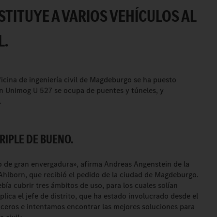
TITUYE A VARIOS VEHÍCULOS AL
L.
icina de ingeniería civil de Magdeburgo se ha puesto
n Unimog U 527 se ocupa de puentes y túneles, y
.
TRIPLE DE BUENO.
o de gran envergadura», afirma Andreas Angenstein de la
hlborn, que recibió el pedido de la ciudad de Magdeburgo.
bía cubrir tres ámbitos de uso, para los cuales solían
plica el jefe de distrito, que ha estado involucrado desde el
oceros e intentamos encontrar las mejores soluciones para