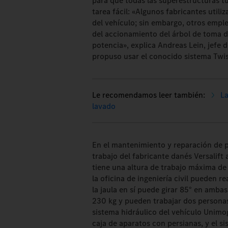
para que todas las superestructuras t
tarea fácil: «Algunos fabricantes utili
del vehículo; sin embargo, otros emple
del accionamiento del árbol de toma 
potencia», explica Andreas Lein, jefe 
propuso usar el conocido sistema Twis
La
lavado
En el mantenimiento y reparación de p
trabajo del fabricante danés Versalift
tiene una altura de trabajo máxima de
la oficina de ingeniería civil pueden r
la jaula en sí puede girar 85° en amba
230 kg y pueden trabajar dos personas
sistema hidráulico del vehículo Unimog
caja de aparatos con persianas, y el s