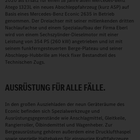
2020 als Ersatz für einen 18 Jahre alten Mercedes-Benz
Atego 1323L ein neues Abschleppfahrzeug (kurz ASP) auf
Basis eines Mercedes-Benz Econic 2635 in Betrieb
genommen. Der Dreiachser mit seiner mitlenkenden dritten
Nachlaufachse und einem Spezialaufbau der Firma Eberl
wird von einem Sechszylinder-Dieselmotor mit einer
Leistung von 354 PS (260 kW) angetrieben und ist mit
seinem funkferngesteuerten Berge-Plateau und seiner
Abschlepp-Hubbrille am Heck fixer Bestandteil des
Technischen Zugs.
AUSRÜSTUNG FÜR ALLE FÄLLE.
In den großen Ausziehladen der neun Geräteräume des
Econic befinden sich Spezialwerkzeuge und
Ausrüstungsgegenstände wie Anschlagmittel, Gleitkeile,
Rangierroller, Ölbindemittel und Wagenheber. Zur
Bergeausrüstung gehören außerdem eine Drucklufthaspel
sowie spezielle Haltebaken für einspurige Kraftfahrzeuge