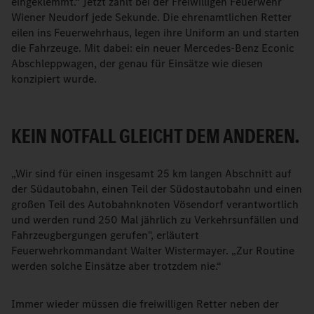
eingeklemmt.“ Jetzt zählt bei der Freiwilligen Feuerwehr
Wiener Neudorf jede Sekunde. Die ehrenamtlichen Retter
eilen ins Feuerwehrhaus, legen ihre Uniform an und starten
die Fahrzeuge. Mit dabei: ein neuer Mercedes-Benz Econic
Abschleppwagen, der genau für Einsätze wie diesen
konzipiert wurde.
KEIN NOTFALL GLEICHT DEM ANDEREN.
„Wir sind für einen insgesamt 25 km langen Abschnitt auf
der Südautobahn, einen Teil der Südostautobahn und einen
großen Teil des Autobahnknoten Vösendorf verantwortlich
und werden rund 250 Mal jährlich zu Verkehrsunfällen und
Fahrzeugbergungen gerufen", erläutert
Feuerwehrkommandant Walter Wistermayer. „Zur Routine
werden solche Einsätze aber trotzdem nie.“
Immer wieder müssen die freiwilligen Retter neben der