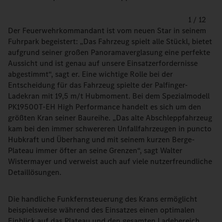
1
/
12
Der Feuerwehrkommandant ist vom neuen Star in seinem
Fuhrpark begeistert: „Das Fahrzeug spielt alle Stückl, bietet
aufgrund seiner großen Panoramaverglasung eine perfekte
Aussicht und ist genau auf unsere Einsatzerfordernisse
abgestimmt“, sagt er. Eine wichtige Rolle bei der
Entscheidung für das Fahrzeug spielte der Palfinger-
Ladekran mit 19,5 m/t Hubmoment. Bei dem Spezialmodell
PK19500T-EH High Performance handelt es sich um den
größten Kran seiner Baureihe. „Das alte Abschleppfahrzeug
kam bei den immer schwereren Unfallfahrzeugen in puncto
Hubkraft und Überhang und mit seinem kurzen Berge-
Plateau immer öfter an seine Grenzen“, sagt Walter
Wistermayer und verweist auch auf viele nutzerfreundliche
Detaillösungen.
Die handliche Funkfernsteuerung des Krans ermöglicht
beispielsweise während des Einsatzes einen optimalen
Einblick auf das Plateau und den gesamten Ladebereich.