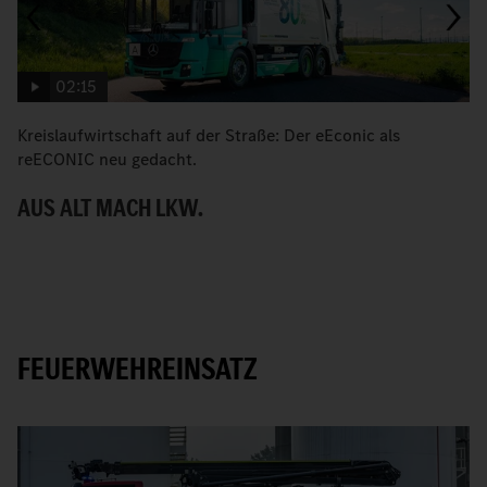
02:15
Kreislaufwirtschaft auf der Straße: Der eEconic als
M
reECONIC neu gedacht.
R
AUS ALT MACH LKW.
E
FEUERWEHREINSATZ