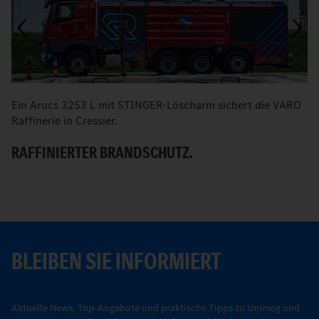
Ein Arocs 3253 L mit STINGER-Löscharm sichert die VARO
M
Raffinerie in Cressier.
W
RAFFINIERTER BRANDSCHUTZ.
BLEIBEN SIE INFORMIERT
Aktuelle News, Top-Angebote und praktische Tipps zu Unimog und