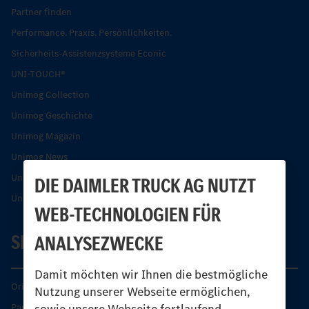
Partner finden
Performance. Praxis. Persönlichkeiten.
Sicherheits-Assistenzsysteme Econic
UNI-TOUCH®
Unimog Collection
Unimog Geschichte
Unimog Magazin
Unimog News
Unimog Partner-Portal
DIE DAIMLER TRUCK AG NUTZT
Unimog Sicherheit
WEB-TECHNOLOGIEN FÜR
SERVICE
ANALYSEZWECKE
Damit möchten wir Ihnen die bestmögliche
Original-Teile
Nutzung unserer Webseite ermöglichen,
sowie unsere Webseite fortlaufend
Partner finden