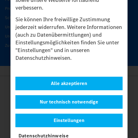
verbessern.
Produkt-Highlights
Schutz und Werterhalt
Sie können Ihre freiwillige Zustimmung
jederzeit widerrufen. Weitere Informationen
Unimog Serviceangebot
(auch zu Datenübermittlungen) und
Unimog Servicetage
Einstellungsmöglichkeiten finden Sie unter
Zusatzleistungen
"Einstellungen" und in unseren
Datenschutzhinweisen.
Alle akzeptieren
Anbieter
Rechtliche Hinweise
Kontakt
Nur technisch notwendige
Cookies
Datenschutz
Einstellungen
Einstellungen
© 2026 Daimler Truck AG. Alle Rechte vorbehalten.
und
Datenschutzhinweise