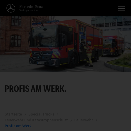
Fahrzeuge
Anwendungen
Themen
Service
Suche
PROFIS AM WERK.
Deutsch
Startseite
Special Trucks
Feuerwehr und Katastrophenschutz
Feuerwehr
Profis am Werk.