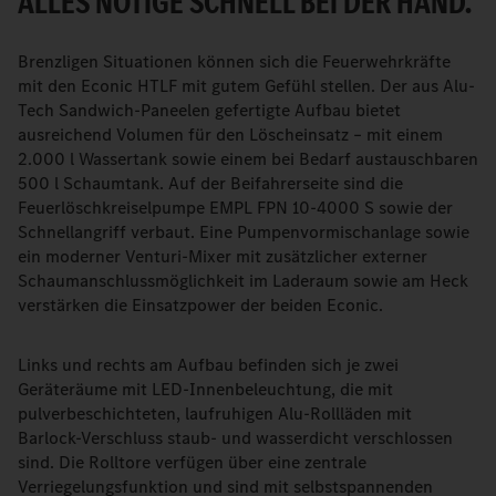
ALLES NÖTIGE SCHNELL BEI DER HAND.
Brenzligen Situationen können sich die Feuerwehrkräfte
mit den Econic HTLF mit gutem Gefühl stellen. Der aus Alu-
Tech Sandwich-Paneelen gefertigte Aufbau bietet
ausreichend Volumen für den Löscheinsatz – mit einem
2.000 l Wassertank sowie einem bei Bedarf austauschbaren
500 l Schaumtank. Auf der Beifahrerseite sind die
Feuerlöschkreiselpumpe EMPL FPN 10-4000 S sowie der
Schnellangriff verbaut. Eine Pumpenvormischanlage sowie
ein moderner Venturi-Mixer mit zusätzlicher externer
Schaumanschlussmöglichkeit im Laderaum sowie am Heck
verstärken die Einsatzpower der beiden Econic.
Links und rechts am Aufbau befinden sich je zwei
Geräteräume mit LED-Innenbeleuchtung, die mit
pulverbeschichteten, laufruhigen Alu-Rollläden mit
Barlock-Verschluss staub- und wasserdicht verschlossen
sind. Die Rolltore verfügen über eine zentrale
Verriegelungsfunktion und sind mit selbstspannenden