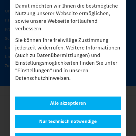
Damit möchten wir Ihnen die bestmögliche
Original-Teile
Nutzung unserer Webseite ermöglichen,
sowie unsere Webseite fortlaufend
Partner finden
verbessern.
Produkt-Highlights
Schutz und Werterhalt
Sie können Ihre freiwillige Zustimmung
jederzeit widerrufen. Weitere Informationen
Unimog Serviceangebot
(auch zu Datenübermittlungen) und
Unimog Servicetage
Einstellungsmöglichkeiten finden Sie unter
Zusatzleistungen
"Einstellungen" und in unseren
Datenschutzhinweisen.
Alle akzeptieren
Anbieter
Rechtliche Hinweise
Kontakt
Nur technisch notwendige
Cookies
Datenschutz