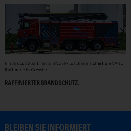
Ein Arocs 3253 L mit STINGER-Löscharm sichert die VARO
M
Raffinerie in Cressier.
W
RAFFINIERTER BRANDSCHUTZ.
BLEIBEN SIE INFORMIERT