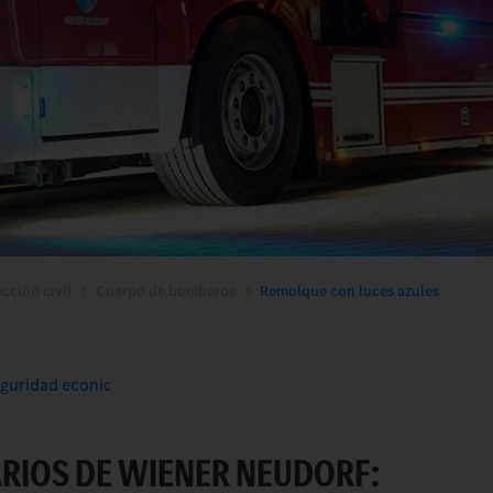
cción civil
Cuerpo de bomberos
Remolque con luces azules
eguridad econic
IOS DE WIENER NEUDORF: