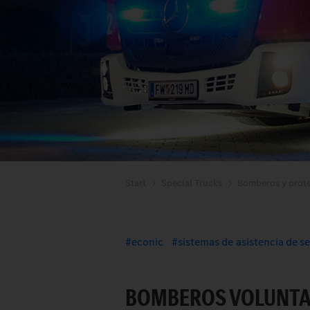
Start
Special Trucks
Bomberos y prote
econic
sistemas de asistencia de s
BOMBEROS VOLUNTAR