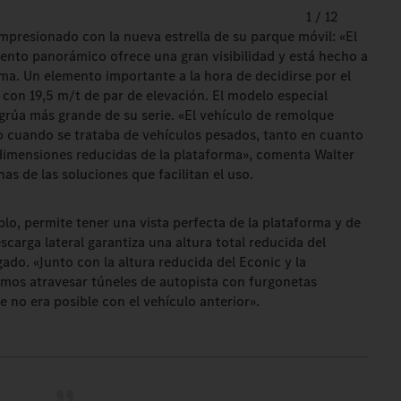
1
/
12
presionado con la nueva estrella de su parque móvil: «El
iento panorámico ofrece una gran visibilidad y está hecho a
ma. Un elemento importante a la hora de decidirse por el
r con 19,5 m/t de par de elevación. El modelo especial
rúa más grande de su serie. «El vehículo de remolque
do cuando se trataba de vehículos pesados, tanto en cuanto
 dimensiones reducidas de la plataforma», comenta Walter
s de las soluciones que facilitan el uso.
plo, permite tener una vista perfecta de la plataforma y de
escarga lateral garantiza una altura total reducida del
gado. «Junto con la altura reducida del Econic y la
os atravesar túneles de autopista con furgonetas
e no era posible con el vehículo anterior».