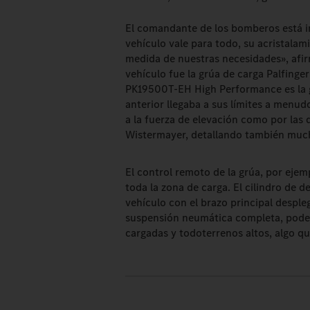
El comandante de los bomberos está im
vehículo vale para todo, su acristalam
medida de nuestras necesidades», afir
vehículo fue la grúa de carga Palfinge
PK19500T-EH High Performance es la g
anterior llegaba a sus límites a menu
a la fuerza de elevación como por las
Wistermayer, detallando también mucha
El control remoto de la grúa, por ejem
toda la zona de carga. El cilindro de d
vehículo con el brazo principal desple
suspensión neumática completa, podem
cargadas y todoterrenos altos, algo qu