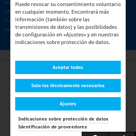
Encontrar un socio
Puede revocar su consentimiento voluntario
en cualquier momento. Encontrará más
Oferta de servicio del Unimog
información (también sobre las
Productos de piezas y servicio
transmisiones de datos) y las posibilidades
Recambios originales
de configuración en «Ajustes» y en nuestras
indicaciones sobre protección de datos.
Aceptar todos
Provider
Legal Notice
Contacto
Solo los técnicamente necesarios
Cookies
Protección de datos
Ajustes
Ajustes
© 2026 Daimler Truck AG. Reservados todos los derechos.
y
Indicaciones sobre protección de datos
Mercedes-Benz son marcas de
Mercedes-Benz Group AG.
Identificación de proveedores