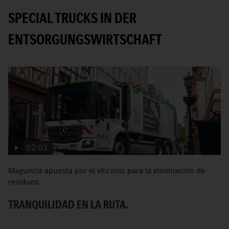
SPECIAL TRUCKS IN DER
ENTSORGUNGSWIRTSCHAFT
02:03
Maguncia apuesta por el eEconic para la eliminación de
C
residuos.
pa
TRANQUILIDAD EN LA RUTA.
M