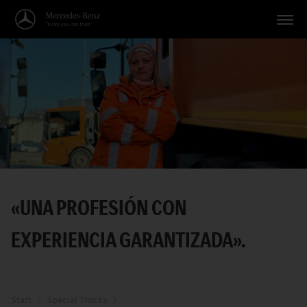
Vehículos
Aplicaciones
Temas
Servicio
Búsqueda
«UNA PROFESIÓN CON
Español
EXPERIENCIA GARANTIZADA».
Start
Special Trucks