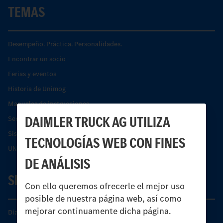
TEMAS
Desempeño. Práctica. Personalidades.
Encontrar un socio
Ferias y eventos
Historia de Unimog
Manuales de instrucciones
DAIMLER TRUCK AG UTILIZA
Servicios financieros
Sistemas de asistencia de seguridad Econic
TECNOLOGÍAS WEB CON FINES
UNI-TOUCH®
DE ANÁLISIS
SERVICIO
Con ello queremos ofrecerle el mejor uso
posible de nuestra página web, así como
mejorar continuamente dicha página.
Días de Servicio del Unimog