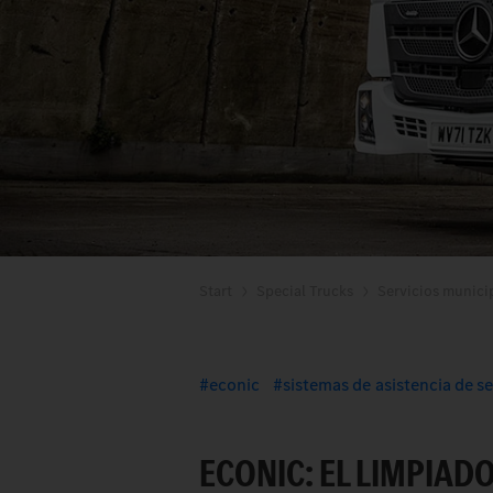
Start
Special Trucks
Servicios munici
econic
sistemas de asistencia de s
ECONIC: EL LIMPIAD