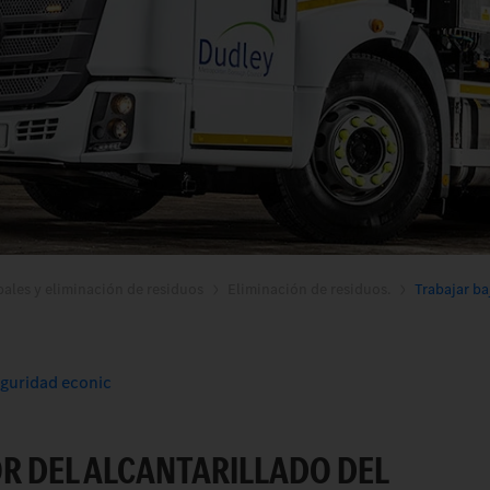
pales y eliminación de residuos
Eliminación de residuos.
Trabajar ba
eguridad econic
OR DEL ALCANTARILLADO DEL