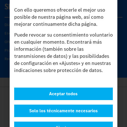
SERVICIO
Con ello queremos ofrecerle el mejor uso
posible de nuestra página web, así como
mejorar continuamente dicha página.
Días de Servicio del Unimog
Encontrar un socio
Puede revocar su consentimiento voluntario
en cualquier momento. Encontrará más
Oferta de servicio del Unimog
información (también sobre las
Productos de piezas y servicio
transmisiones de datos) y las posibilidades
Recambios originales
de configuración en «Ajustes» y en nuestras
indicaciones sobre protección de datos.
Aceptar todos
Provider
Legal Notice
Contacto
Solo los técnicamente necesarios
Cookies
Protección de datos