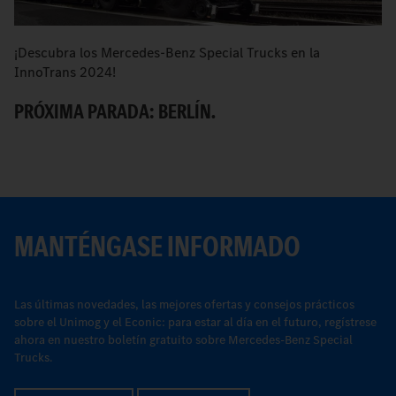
¡Descubra los Mercedes-Benz Special Trucks en la
I
InnoTrans 2024!
de
PRÓXIMA PARADA: BERLÍN.
C
MANTÉNGASE INFORMADO
Las últimas novedades, las mejores ofertas y consejos prácticos
sobre el Unimog y el Econic: para estar al día en el futuro, regístrese
ahora en nuestro boletín gratuito sobre Mercedes-Benz Special
Trucks.