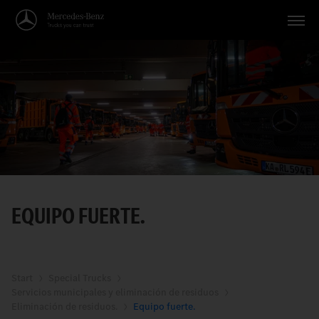
Vehículos
Aplicaciones
Temas
Servicio
Búsqueda
EQUIPO FUERTE.
Español
Start
Special Trucks
Servicios municipales y eliminación de residuos
Eliminación de residuos.
Equipo fuerte.