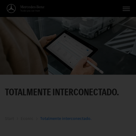
Vehículos
Aplicaciones
Temas
Servicio
Búsqueda
TOTALMENTE INTERCONECTADO.
Español
Start
Econic
Totalmente interconectado.