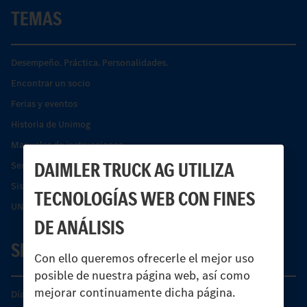
TEMAS
Desempeño. Práctica. Personalidades.
Encontrar un socio
Ferias y eventos
Historia de Unimog
Manuales de instrucciones
DAIMLER TRUCK AG UTILIZA
Servicios financieros
Sistemas de asistencia de seguridad Econic
TECNOLOGÍAS WEB CON FINES
UNI-TOUCH®
DE ANÁLISIS
SERVICIO
Con ello queremos ofrecerle el mejor uso
posible de nuestra página web, así como
mejorar continuamente dicha página.
Días de Servicio del Unimog