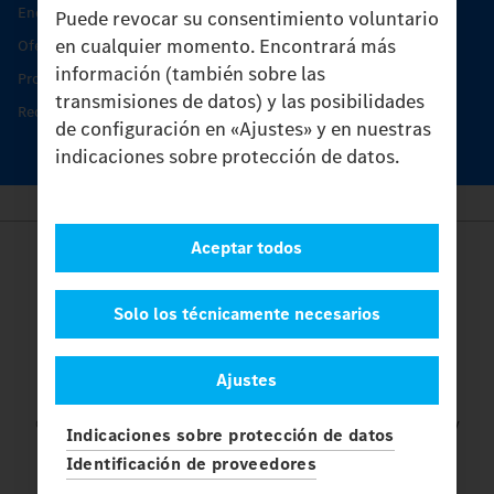
Encontrar un socio
Puede revocar su consentimiento voluntario
en cualquier momento. Encontrará más
Oferta de servicio del Unimog
información (también sobre las
Productos de piezas y servicio
transmisiones de datos) y las posibilidades
Recambios originales
de configuración en «Ajustes» y en nuestras
indicaciones sobre protección de datos.
Aceptar todos
Provider
Legal Notice
Contacto
Solo los técnicamente necesarios
Cookies
Protección de datos
Ajustes
Ajustes
© 2026 Daimler Truck AG. Reservados todos los derechos.
y
Indicaciones sobre protección de datos
Mercedes-Benz son marcas de
Mercedes-Benz Group AG.
Identificación de proveedores