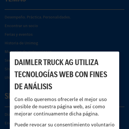
Desempeño. Práctica. Personalidades.
Encontrar un socio
Ferias y eventos
Historia de Unimog
Manuales de instrucciones
DAIMLER TRUCK AG UTILIZA
Servicios financieros
Sistemas de asistencia de seguridad Econic
TECNOLOGÍAS WEB CON FINES
UNI-TOUCH®
DE ANÁLISIS
SERVICIO
Con ello queremos ofrecerle el mejor uso
posible de nuestra página web, así como
mejorar continuamente dicha página.
Días de Servicio del Unimog
Encontrar un socio
Puede revocar su consentimiento voluntario