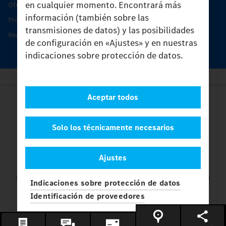
en cualquier momento. Encontrará más
Oferta de servicio del Unimog
información (también sobre las
Productos de piezas y servicio
transmisiones de datos) y las posibilidades
Recambios originales
de configuración en «Ajustes» y en nuestras
indicaciones sobre protección de datos.
Aceptar todos
Provider
Legal Notice
Contacto
Solo los técnicamente necesarios
Cookies
Protección de datos
Ajustes
Ajustes
© 2026 Daimler Truck AG. Reservados todos los derechos.
y
Indicaciones sobre protección de datos
Mercedes-Benz son marcas de
Mercedes-Benz Group AG.
Identificación de proveedores