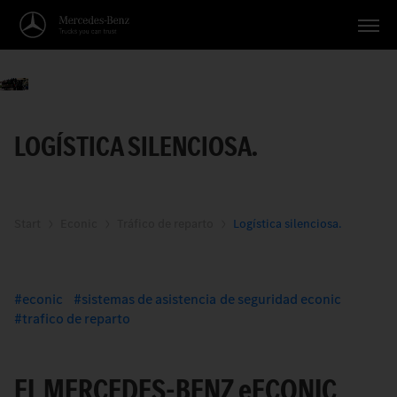
Vehículos
Aplicaciones
LOGÍSTICA SILENCIOSA.
Temas
Servicio
Start
Econic
Tráfico de reparto
Logística silenciosa.
Búsqueda
Español
econic
sistemas de asistencia de seguridad econic
trafico de reparto
EL MERCEDES-BENZ
e
ECONIC