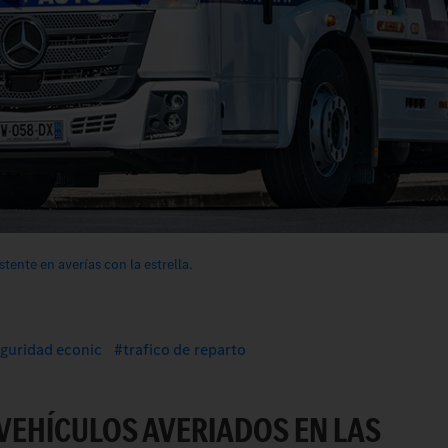
stente en averías con la estrella.
eguridad econic
trafico de reparto
VEHÍCULOS AVERIADOS EN LAS