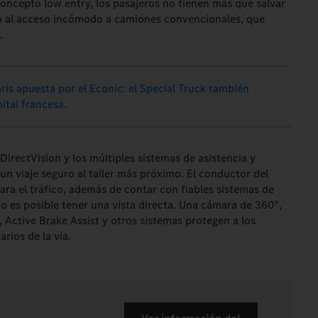
concepto low entry, los pasajeros no tienen más que salvar
to al acceso incómodo a camiones convencionales, que
.
ris apuesta por el Econic: el Special Truck también
ital francesa.
DirectVision y los múltiples sistemas de asistencia y
n viaje seguro al taller más próximo. El conductor del
ra el tráfico, además de contar con fiables sistemas de
no es posible tener una vista directa. Una cámara de 360°,
, Active Brake Assist y otros sistemas protegen a los
rios de la vía.