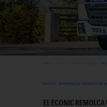
Start
Econic
Tráfico de reparto
Asi
econic
sistemas de asistencia de s
EL ECONIC REMOLCA 