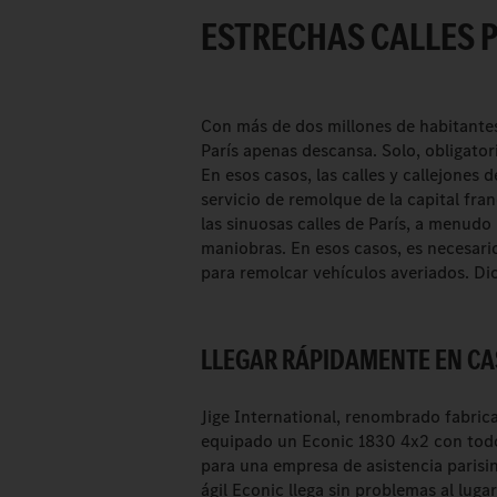
ESTRECHAS CALLES P
Con más de dos millones de habitantes 
París apenas descansa. Solo, obligato
En esos casos, las calles y callejones
servicio de remolque de la capital fran
las sinuosas calles de París, a menudo
maniobras. En esos casos, es necesar
para remolcar vehículos averiados. Di
LLEGAR RÁPIDAMENTE EN CA
Jige International, renombrado fabric
equipado un Econic 1830 4x2 con todo
para una empresa de asistencia parisin
ágil Econic llega sin problemas al luga