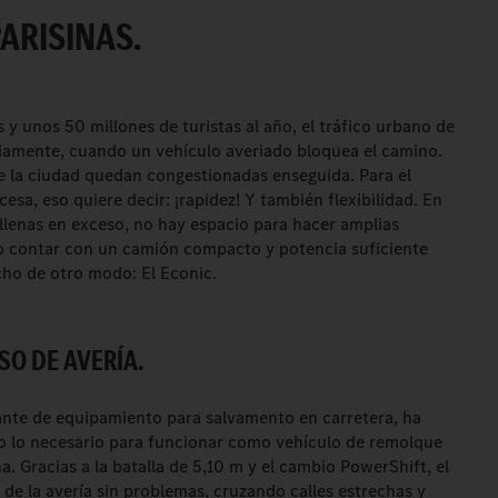
ARISINAS.
y unos 50 millones de turistas al año, el tráfico urbano de
riamente, cuando un vehículo averiado bloquea el camino.
 de la ciudad quedan congestionadas enseguida. Para el
cesa, eso quiere decir: ¡rapidez! Y también flexibilidad. En
 llenas en exceso, no hay espacio para hacer amplias
io contar con un camión compacto y potencia suficiente
cho de otro modo: El Econic.
SO DE AVERÍA.
ante de equipamiento para salvamento en carretera, ha
 lo necesario para funcionar como vehículo de remolque
a. Gracias a la batalla de 5,10 m y el cambio PowerShift, el
r de la avería sin problemas, cruzando calles estrechas y